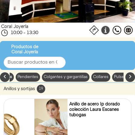
Coral Joyería
10:00 - 13:30
Productos de
Coral Joyería
chevron_left
chevron_
sortijas
Pendientes
Colgantes y gargantillas
Collares
Pulseras
Anillos y sortijas
19
Anillo de acero Ip dorado
colección Laura Escanes
tubogas