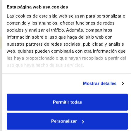
Esta página web usa cookies
Las cookies de este sitio web se usan para personalizar el
55.00€
contenido y los anuncios, ofrecer funciones de redes
sociales y analizar el tráfico. Además, compartimos
información sobre el uso que haga del sitio web con
Colgantes y gargantillas
8
nuestros partners de redes sociales, publicidad y análisis
web, quienes pueden combinarla con otra información que
les haya proporcionado o que hayan recopilado a partir del
Colgante oro Brillo Trebol
uso que haya hecho de sus servicios.
Mostrar detalles
60.00€
Permitir todas
Personalizar
Colgante oro Ojo Turco
bicolor y circonita azul