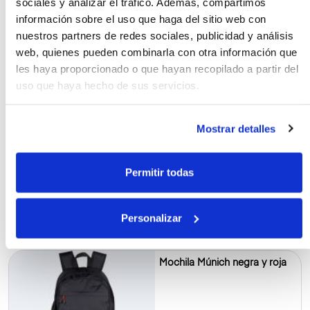
sociales y analizar el tráfico. Además, compartimos
información sobre el uso que haga del sitio web con
nuestros partners de redes sociales, publicidad y análisis
50.00€
web, quienes pueden combinarla con otra información que
les haya proporcionado o que hayan recopilado a partir del
uso que haya hecho de sus servicios.
Mochila converse con
cartuchera
Mostrar detalles
Permitir todas
27.00€
Personalizar
Mochila Múnich negra y roja