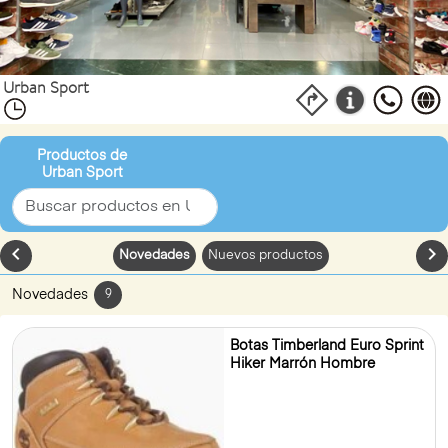
Urban Sport
Productos de
Urban Sport
chevron_left
chevron_
Novedades
Nuevos productos
Novedades
9
Botas Timberland Euro Sprint
Hiker Marrón Hombre