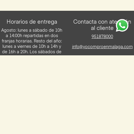
Horarios de entrega
Contacta con atención
al cliente
Agosto: lunes a sábado de 10h
a 14:00h repartidas en dos
951878000
franjas horarias. Resto del año:
lunes a viernes de 10h a 14h y
info@yocomproenmalaga.com
de 16h a 20h. Los sábados de
10h a 14h. Entregas en franjas
de 2h.
Descarga la App de Yocomproenmalaga
Disponilbe para iOS y Android
Aviso legal