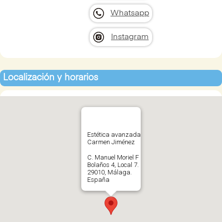
Whatsapp
Instagram
Localización y horarios
Estética avanzada
Carmen Jiménez
C. Manuel Moriel F
Bolaños 4, Local 7.
29010, Málaga.
España
636186903
Abrir en Google
Maps