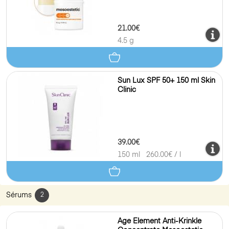
21.00€
4.5 g
Sun Lux SPF 50+ 150 ml Skin
Clinic
39.00€
150 ml
260.00
€ / l
Sérums
2
Age Element Anti-Krinkle