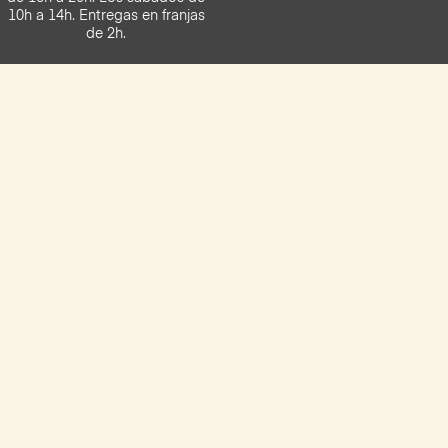
10h a 14h. Entregas en franjas
de 2h.
Descarga la App de Yocomproenmalaga
Disponilbe para iOS y Android
Aviso legal
Términos y condiciones
Política de privacidad
Política de cookies
Preguntas frecuentes
Información de entrega
Ofertas activas
Síguenos en redes sociales