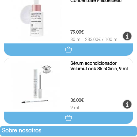
Concentrate Mesoestetic
79.00€
30 ml
233.00
€ / 100 ml
Sérum acondicionador
Volumi-Look SkinClinic, 9 ml
36.00€
9 ml
Sobre nosotros