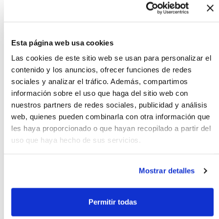
26.90€
200 ml
Esta página web usa cookies
Las cookies de este sitio web se usan para personalizar el
Mesoprotech Light Water
Antiaging Veil SPF50, 50ml
contenido y los anuncios, ofrecer funciones de redes
sociales y analizar el tráfico. Además, compartimos
información sobre el uso que haga del sitio web con
nuestros partners de redes sociales, publicidad y análisis
web, quienes pueden combinarla con otra información que
38.45€
les haya proporcionado o que hayan recopilado a partir del
50 ml
uso que haya hecho de sus servicios.
Mesoprotech melan 130
Mostrar detalles
pigment control crema con
color SPF50, 50ml
Permitir todas