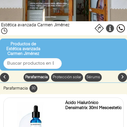
Estética avanzada Carmen Jiménez
Productos de
Estética avanzada
Carmen Jiménez
chevron_left
chevron_
Parafarmacia
Protección solar
Sérums
Parafarmacia
30
Ácido Hialurónico
Densimatrix 30ml Mesoestetic