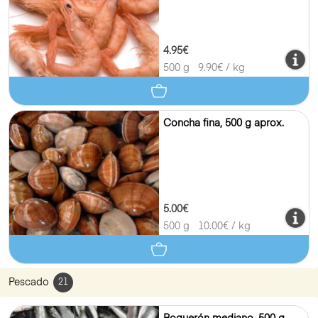
4.95€
500 g
9.90
€ / kg
Concha fina, 500 g aprox.
5.00€
500 g
10.00
€ / kg
Pescado
21