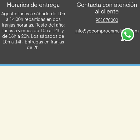
Horarios de entrega
Contacta con atención
al cliente
Agosto: lunes a sábado de 10h
a 14:00h repartidas en dos
951878000
franjas horarias. Resto del año:
lunes a viernes de 10h a 14h y
info@yocomproenmalaga.com
de 16h a 20h. Los sábados de
10h a 14h. Entregas en franjas
de 2h.
Descarga la App de Yocomproenmalaga
Disponilbe para iOS y Android
Aviso legal
Términos y condiciones
Política de privacidad