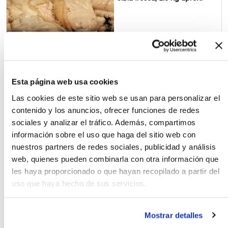
19.43€
1.5 kg
12.90
€ / kg
Esta página web usa cookies
Las cookies de este sitio web se usan para personalizar el
contenido y los anuncios, ofrecer funciones de redes
Lenguado con piel, 500 g
sociales y analizar el tráfico. Además, compartimos
aprox.
información sobre el uso que haga del sitio web con
nuestros partners de redes sociales, publicidad y análisis
web, quienes pueden combinarla con otra información que
les haya proporcionado o que hayan recopilado a partir del
9.95€
uso que haya hecho de sus servicios.
500 g
19.90
€ / kg
Mostrar detalles
Lubina de ración, 1 kg aprox.