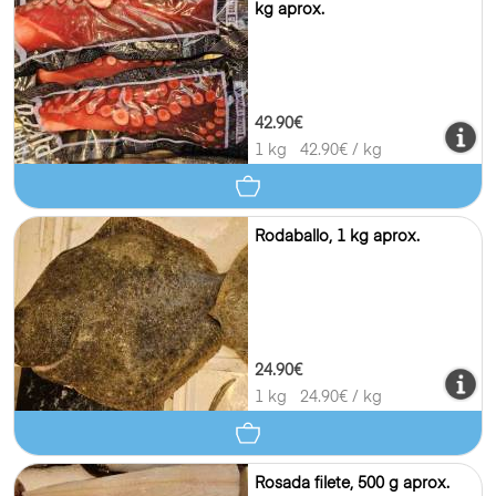
kg aprox.
42.90€
1 kg
42.90
€ / kg
Rodaballo, 1 kg aprox.
24.90€
1 kg
24.90
€ / kg
Rosada filete, 500 g aprox.