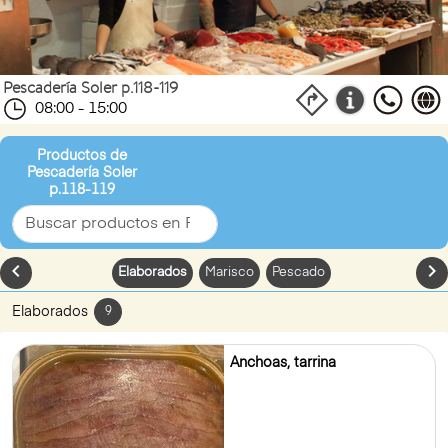
Pescadería Soler p.118-119
08:00 - 15:00
Productos de
Pescadería Soler
p.118-119
chevron_left
chevron_
Elaborados
Marisco
Pescado
Elaborados
9
Anchoas, tarrina