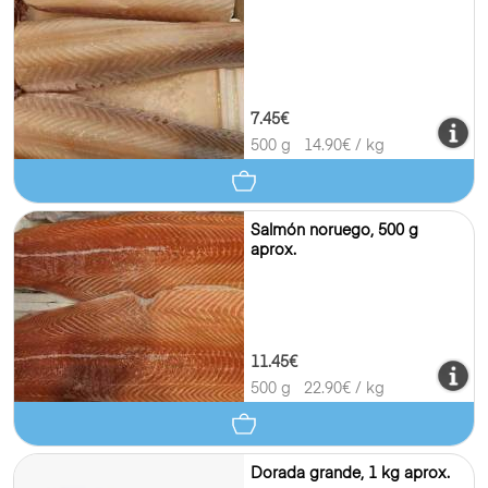
7.45€
500 g
14.90
€ / kg
Salmón noruego, 500 g
aprox.
11.45€
500 g
22.90
€ / kg
Dorada grande, 1 kg aprox.