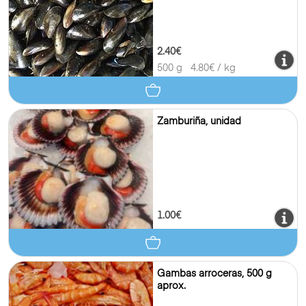
2.40€
500 g
4.80
€ / kg
Zamburiña, unidad
1.00€
Gambas arroceras, 500 g
aprox.