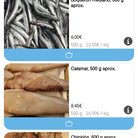
Boquerón mediano, 500 g
aprox.
6.00€
500 g
12.00
€ / kg
Calamar, 500 g aprox.
8.45€
500 g
16.90
€ / kg
Chipirión, 500 g aprox.