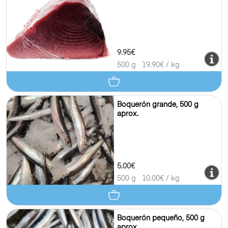
9.95€
500 g
19.90
€ / kg
Boquerón grande, 500 g
aprox.
5.00€
500 g
10.00
€ / kg
Boquerón pequeño, 500 g
aprox.