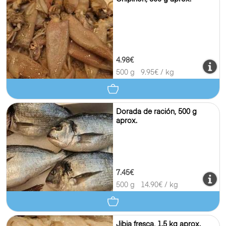
4.98€
500 g
9.95
€ / kg
Dorada de ración, 500 g
aprox.
7.45€
500 g
14.90
€ / kg
Jibia fresca, 1.5 kg aprox.