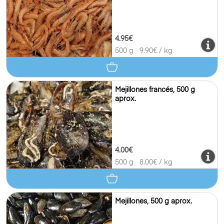
4.95€
500 g
9.90
€ / kg
Mejillones francés, 500 g
aprox.
4.00€
500 g
8.00
€ / kg
Mejillones, 500 g aprox.