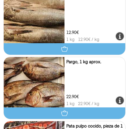
12.90€
1 kg
12.90
€ / kg
Pargo, 1 kg aprox.
22.90€
1 kg
22.90
€ / kg
Pata pulpo cocido, pieza de 1