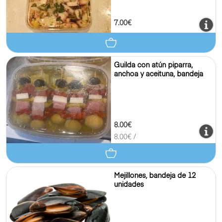
7.00€
Guilda con atún piparra,
anchoa y aceituna, bandeja
8.00€
8.00
€ /
Mejillones, bandeja de 12
unidades