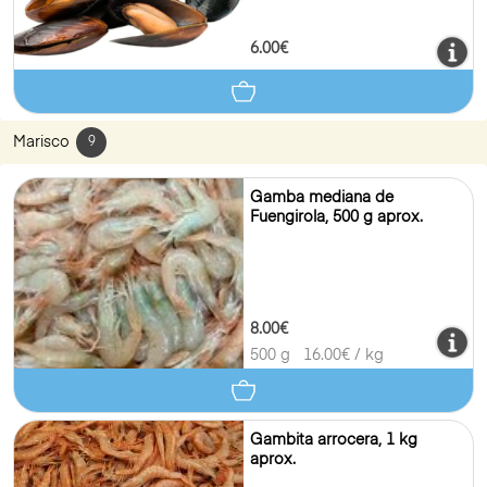
6.00€
Marisco
9
Gamba mediana de
Fuengirola, 500 g aprox.
8.00€
500 g
16.00
€ / kg
Gambita arrocera, 1 kg
aprox.