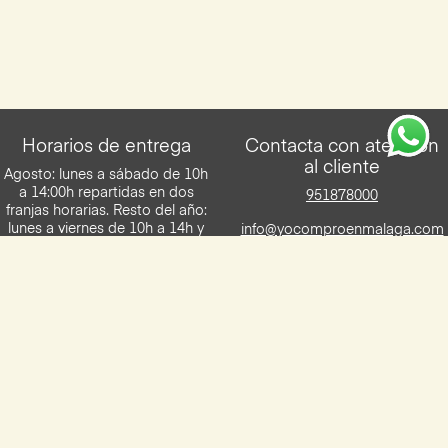
Horarios de entrega
Contacta con atención
al cliente
Agosto: lunes a sábado de 10h
a 14:00h repartidas en dos
951878000
franjas horarias. Resto del año:
lunes a viernes de 10h a 14h y
info@yocomproenmalaga.com
de 16h a 20h. Los sábados de
10h a 14h. Entregas en franjas
de 2h.
Descarga la App de Yocomproenmalaga
Disponilbe para iOS y Android