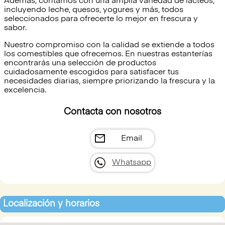
Además, contamos con una amplia variedad de lácteos,
incluyendo leche, quesos, yogures y más, todos
seleccionados para ofrecerte lo mejor en frescura y
sabor.
Nuestro compromiso con la calidad se extiende a todos
los comestibles que ofrecemos. En nuestras estanterías
encontrarás una selección de productos
cuidadosamente escogidos para satisfacer tus
necesidades diarias, siempre priorizando la frescura y la
excelencia.
Contacta con nosotros
mail
Email
Whatsapp
Localización y horarios