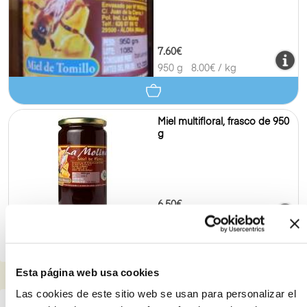
7.60€
950 g
8.00
€ / kg
Miel multifloral, frasco de 950
g
6.50€
950 g
6.84
€ / kg
Esta página web usa cookies
Postres y dulces
8
Las cookies de este sitio web se usan para personalizar el