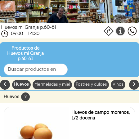
Huevos mi Granja p.60-61
09:00 - 14:30
Productos de
Huevos mi Granja
p.60-61
chevron_left
chevron_
Huevos
Mermeladas y miel
Postres y dulces
Vinos
Huevos
9
Huevos de campo morenos,
1/2 docena