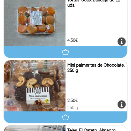
Tortas locas, bandeja de 12
uds.
4.50€
Mini palmeritas de Chocolate,
250 g
2.50€
250 g
Tejas, El Cateto, Almagro