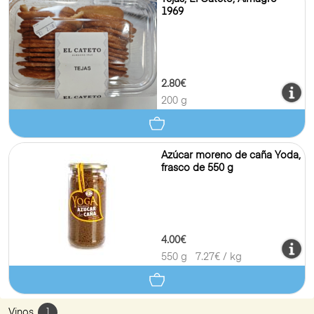
1969
2.80€
200 g
Azúcar moreno de caña Yoda,
frasco de 550 g
4.00€
550 g
7.27
€ / kg
Vinos
1