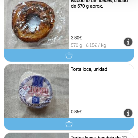
Bizcocho de nueces, unidad
de 570 g aprox.
3.80€
570 g
6.15
€ / kg
Torta loca, unidad
0.85€