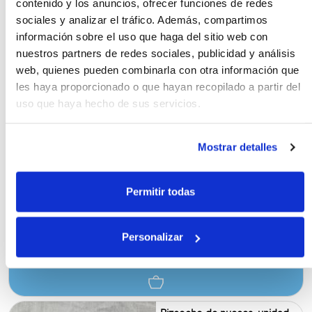
contenido y los anuncios, ofrecer funciones de redes
Bizcocho de almendras,
unidad de 570 g aprox.
sociales y analizar el tráfico. Además, compartimos
información sobre el uso que haga del sitio web con
nuestros partners de redes sociales, publicidad y análisis
web, quienes pueden combinarla con otra información que
les haya proporcionado o que hayan recopilado a partir del
3.80€
uso que haya hecho de sus servicios.
570 g
6.15
€ / kg
Mostrar detalles
Bizcocho de fruta, unidad de
500 g aprox.
Permitir todas
Personalizar
3.80€
500 g
7.00
€ / kg