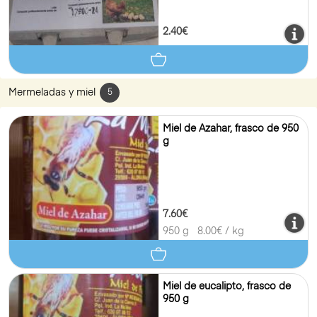
2.40€
Mermeladas y miel
5
Miel de Azahar, frasco de 950
g
7.60€
950 g
8.00
€ / kg
Miel de eucalipto, frasco de
950 g