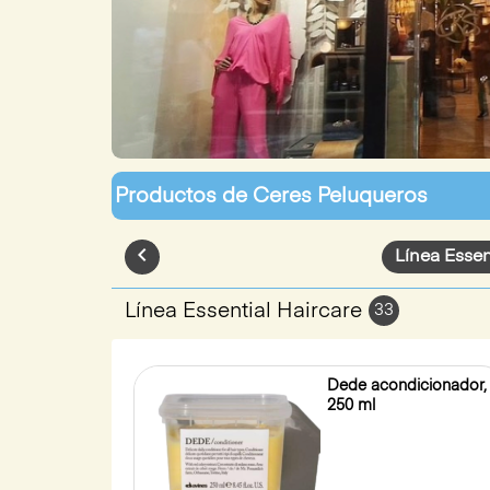
Productos de
Ceres Peluqueros
chevron_left
Línea Essen
Línea Essential Haircare
33
Dede acondicionador,
250 ml