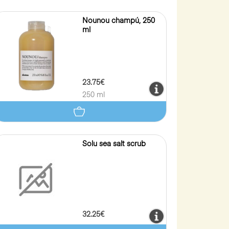
Nounou champú, 250
ml
23.75€
250 ml
Solu sea salt scrub
32.25€