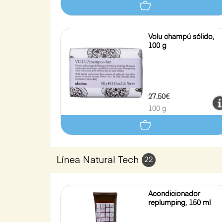
Volu champú sólido,
100 g
27.50€
100 g
Línea Natural Tech
22
Acondicionador
replumping, 150 ml