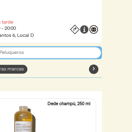
 tarde
 - 20:00
antos 6, Local D
chevron_rightt
ras marcas
Dede champú, 250 ml