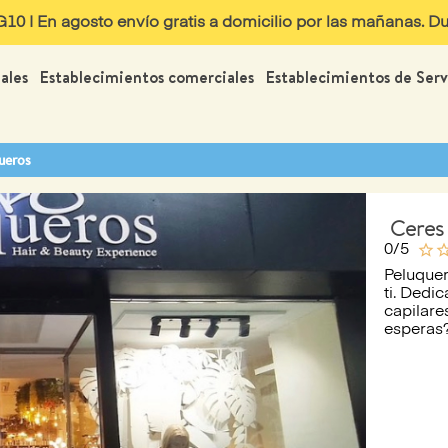
 | En agosto envío gratis a domicilio por las mañanas. Dur
ales
Establecimientos comerciales
Establecimientos de Serv
ueros
Ceres
star_outline
star_out
0/5
Peluquer
ti. Dedi
capilare
esperas?