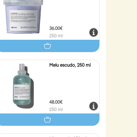
36.00€
250 ml
Melu escudo, 250 ml
48.00€
250 ml