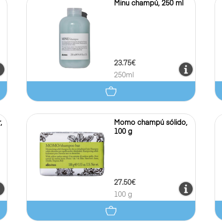
Minu champú, 250 ml
23.75€
250ml
,
Momo champú sólido,
100 g
27.50€
100 g