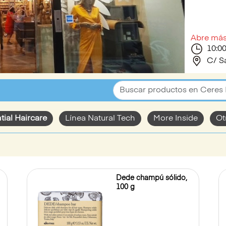
Abre más
10:00
C/ S
tial Haircare
Línea Natural Tech
More Inside
Ot
Dede champú sólido,
100 g