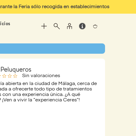
ante la Feria sólo recogida en establecimientos
icios
 Peluqueros
line
star_outline
star_outline
star_outline
Sin valoraciones
ía abierta en la ciudad de Málaga, cerca de
cada a ofrecerte todo tipo de tratamientos
s con una experiencia única. ¿A qué
 ¡Ven a vivir la “experiencia Ceres”!