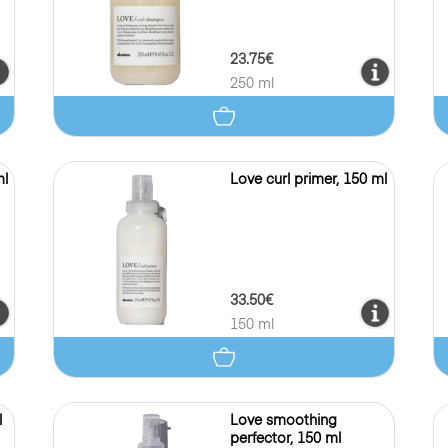
23.75€
250 ml
ml
Love curl primer, 150 ml
33.50€
150 ml
l
Love smoothing
perfector, 150 ml