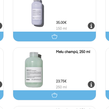
35.00€
150 ml
Melu champú, 250 ml
23.75€
250 ml