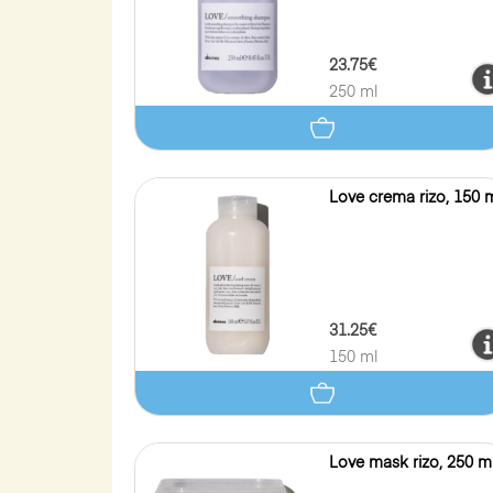
23.75€
250 ml
Love crema rizo, 150 
31.25€
150 ml
Love mask rizo, 250 m