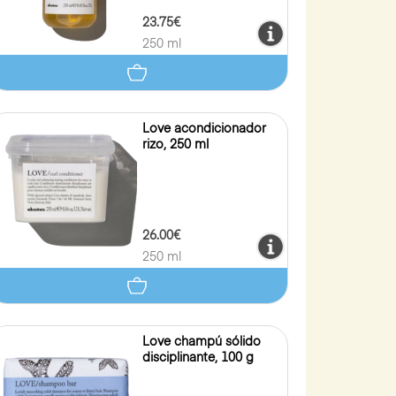
23.75€
250 ml
Love acondicionador
rizo, 250 ml
26.00€
250 ml
Love champú sólido
disciplinante, 100 g