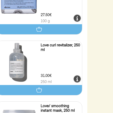
27.50€
100 g
Love curl revitalizer, 250
ml
31.00€
250 ml
Love/ smoothing
instant mask, 250 ml