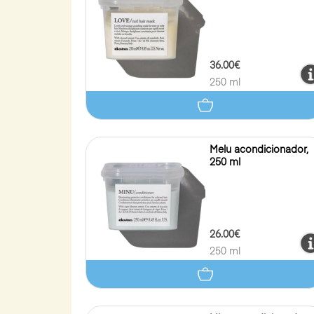
36.00€
250 ml
Melu acondicionador,
250 ml
26.00€
250 ml