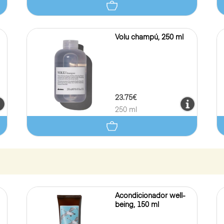
Volu champú, 250 ml
23.75€
250 ml
Acondicionador well-
being, 150 ml