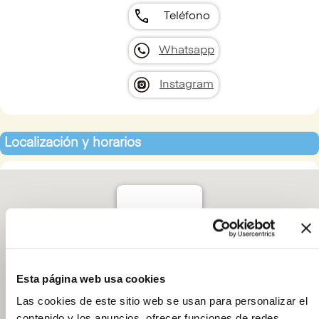
call
Teléfono
Whatsapp
Instagram
Localización y horarios
Motriforma S.L.
C. Pacífico 74.
29004, Málaga.
España
Esta página web usa cookies
624255957
Las cookies de este sitio web se usan para personalizar el
Abrir en Google
contenido y los anuncios, ofrecer funciones de redes