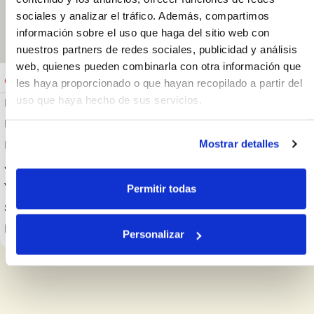
Maps
sociales y analizar el tráfico. Además, compartimos
información sobre el uso que haga del sitio web con
nuestros partners de redes sociales, publicidad y análisis
web, quienes pueden combinarla con otra información que
Cerrado
Domingo: Cerrado
les haya proporcionado o que hayan recopilado a partir del
uso que haya hecho de sus servicios.
Lunes
08:00 - 17:00
Martes
08:00 - 17:00
Mostrar detalles
Miércoles
08:00 - 17:00
Jueves
08:00 - 17:00
Viernes
Permitir todas
08:00 - 17:00
Sábado
Cerrado
Domingo
Cerrado
Personalizar