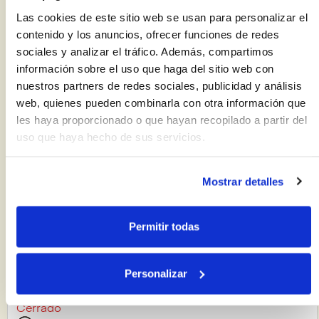
Mercado de Carranque
Las cookies de este sitio web se usan para personalizar el
contenido y los anuncios, ofrecer funciones de redes
Cerrado
sociales y analizar el tráfico. Además, compartimos
08:00 a 15:00
información sobre el uso que haga del sitio web con
C. Virgen de la Esperanza 18
nuestros partners de redes sociales, publicidad y análisis
+ Más información
web, quienes pueden combinarla con otra información que
les haya proporcionado o que hayan recopilado a partir del
uso que haya hecho de sus servicios.
Mostrar detalles
Permitir todas
Ver puestos
Personalizar
Mercado de Churriana
Cerrado