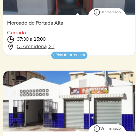
info
Ver mercado
Mercado de Portada Alta
Cerrado
07:30 a 15:00
C. Archidona, 21
+ Más información
info
Ver mercado