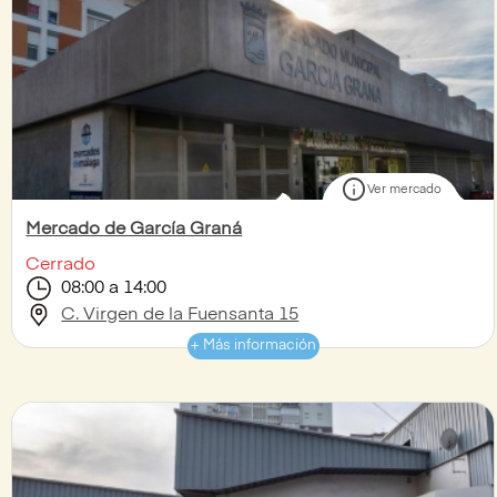
info
Ver mercado
Mercado de García Graná
Cerrado
08:00 a 14:00
C. Virgen de la Fuensanta 15
+ Más información