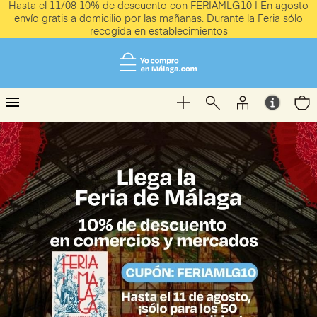
Hasta el 11/08 10% de descuento con FERIAMLG10 | En agosto
envío gratis a domicilio por las mañanas. Durante la Feria sólo
recogida en establecimientos
menu