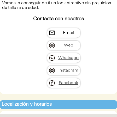
Vamos a conseguir de ti un look atractivo sin prejuicios
de talla ni de edad.
Contacta con nosotros
mail
Email
Web
Whatsapp
Instagram
Facebook
Localización y horarios