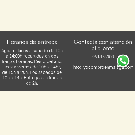
Horarios de entrega
Contacta con atención
al cliente
Agosto: lunes a sábado de 10h
a 14:00h repartidas en dos
951878000
franjas horarias. Resto del año:
lunes a viernes de 10h a 14h y
info@yocomproenmalaga.com
de 16h a 20h. Los sábados de
10h a 14h. Entregas en franjas
de 2h.
Descarga la App de Yocomproenmalaga
Disponilbe para iOS y Android