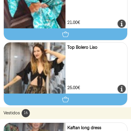
21.00€
Top Bolero Liso
25.00€
Vestidos
16
Kaftan long dress