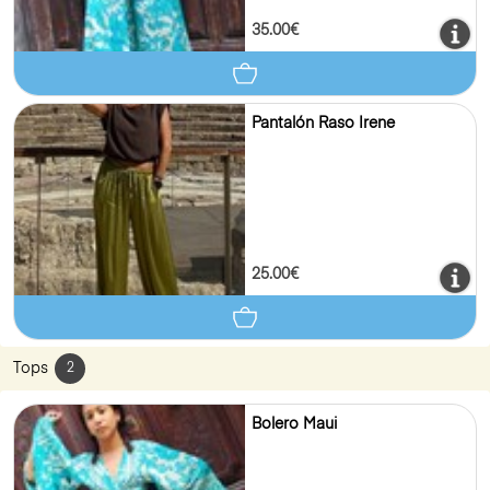
35.00€
Pantalón Raso Irene
25.00€
Tops
2
Bolero Maui