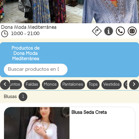
Dona Moda Mediterránea
10:00 - 21:00
Productos de
Dona Moda
Mediterránea
chevron_left
chevron_
Conjuntos
Faldas
Monos
Pantalones
Tops
Vestidos
Compl
Blusas
1
Blusa Seda Creta