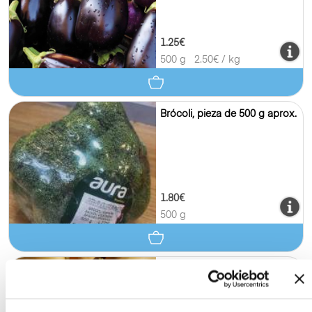
1.25€
500 g
2.50
€ / kg
Brócoli, pieza de 500 g aprox.
1.80€
500 g
Calabaza, 1kg aprox.