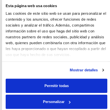
Esta página web usa cookies
Las cookies de este sitio web se usan para personalizar el
2.35€
contenido y los anuncios, ofrecer funciones de redes
1 kg
2.35
€ / kg
sociales y analizar el tráfico. Además, compartimos
información sobre el uso que haga del sitio web con
nuestros partners de redes sociales, publicidad y análisis
Cebolla fresca, 500 g aprox.
web, quienes pueden combinarla con otra información que
les haya proporcionado o que hayan recopilado a partir del
uso que haya hecho de sus servicios.
1.38€
Mostrar detalles
500 g
2.75
€ / kg
Permitir todas
Cebolla roja, 500 g aprox.
Personalizar