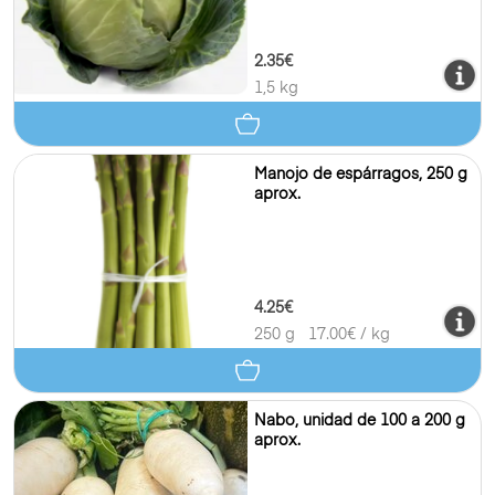
2.35€
1,5 kg
Manojo de espárragos, 250 g
aprox.
4.25€
250 g
17.00
€ / kg
Nabo, unidad de 100 a 200 g
aprox.