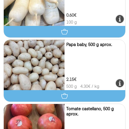
0.60€
100 g
Papa baby, 500 g aprox.
2.15€
500 g
4.30
€ / kg
Tomate castellano, 500 g
aprox.