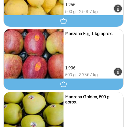
1.25€
500 g
2.50
€ / kg
Manzana Fuji, 1 kg aprox.
1.90€
500 g
3.75
€ / kg
Manzana Golden, 500 g
aprox.