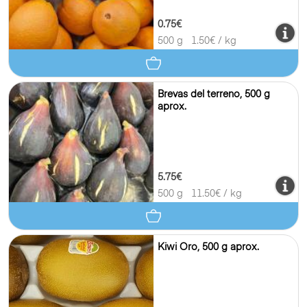
0.75€
500 g
1.50
€ / kg
Brevas del terreno, 500 g
aprox.
5.75€
500 g
11.50
€ / kg
Kiwi Oro, 500 g aprox.