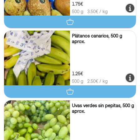
1.75€
500 g
3.50
€ / kg
Plátanos canarios, 500 g
aprox.
1.25€
500 g
2.50
€ / kg
Uvas verdes sin pepitas, 500 g
aprox.