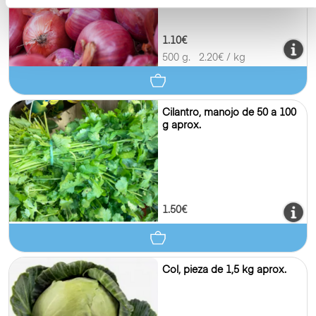
1.10€
500 g.
2.20
€ / kg
Cilantro, manojo de 50 a 100
g aprox.
1.50€
Col, pieza de 1,5 kg aprox.