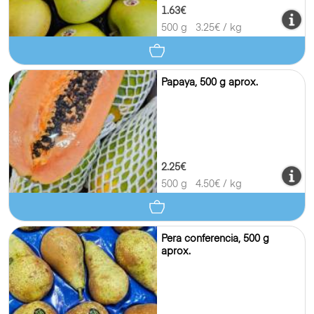
1.63€
500 g
3.25
€ / kg
Papaya, 500 g aprox.
2.25€
500 g
4.50
€ / kg
Pera conferencia, 500 g
aprox.