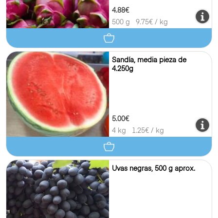
4.88€
500 g
9.75
€ / kg
Sandía, media pieza de
4.250g
5.00€
4 kg
1.25
€ / kg
Uvas negras, 500 g aprox.