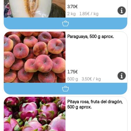
3.70€
2 kg
1.85
€ / kg
Paraguaya, 500 g aprox.
1.75€
500 g
3.50
€ / kg
Pitaya rosa, fruta del dragón,
500 g aprox.