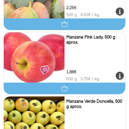
2.25€
500 g
4.50
€ / kg
Manzana Pink Lady. 500 g
aprox.
1.88€
500 g
3.75
€ / kg
Manzana Verde Doncella, 500
g aprox.