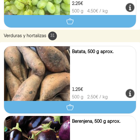
2.25€
500 g
4.50
€ / kg
Verduras y hortalizas
31
Batata, 500 g aprox.
1.25€
500 g
2.50
€ / kg
Berenjena, 500 g aprox.