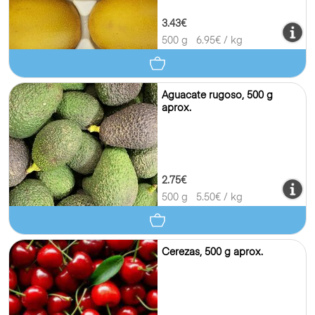
3.43€
500 g
6.95
€ / kg
Aguacate rugoso, 500 g
aprox.
2.75€
500 g
5.50
€ / kg
Cerezas, 500 g aprox.