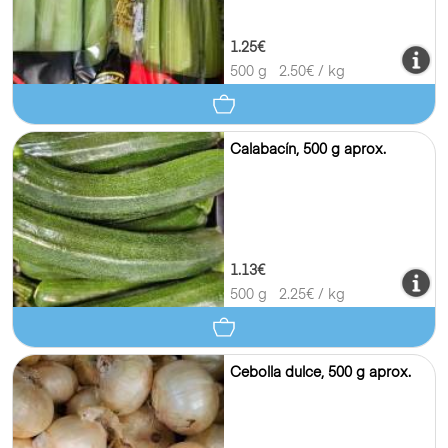
1.25€
500 g
2.50
€ / kg
Calabacín, 500 g aprox.
1.13€
500 g
2.25
€ / kg
Cebolla dulce, 500 g aprox.