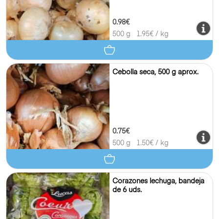
0.98€
500 g
1.95
€ / kg
Cebolla seca, 500 g aprox.
0.75€
500 g
1.50
€ / kg
Corazones lechuga, bandeja
de 6 uds.