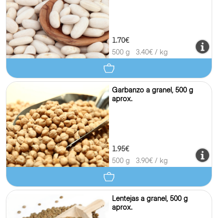
1.70€
500 g
3.40
€ / kg
Garbanzo a granel, 500 g
aprox.
1.95€
500 g
3.90
€ / kg
Lentejas a granel, 500 g
aprox.