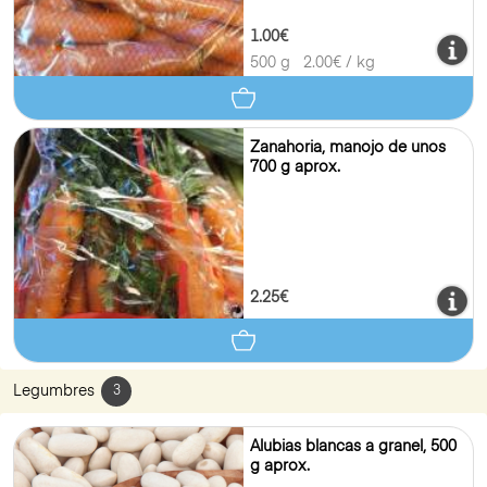
1.00€
500 g
2.00
€ / kg
Zanahoria, manojo de unos
700 g aprox.
2.25€
Legumbres
3
Alubias blancas a granel, 500
g aprox.