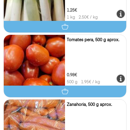
1.25€
1 kg
2.50
€ / kg
Tomates pera, 500 g aprox.
0.98€
500 g
1.95
€ / kg
Zanahoria, 500 g aprox.