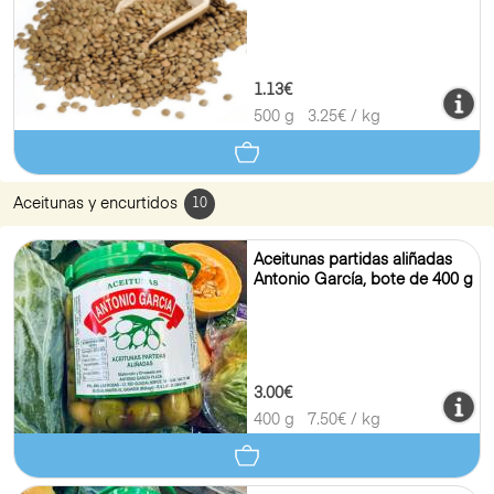
1.13€
500 g
3.25
€ / kg
Aceitunas y encurtidos
10
Aceitunas partidas aliñadas
Antonio García, bote de 400 g
3.00€
400 g
7.50
€ / kg