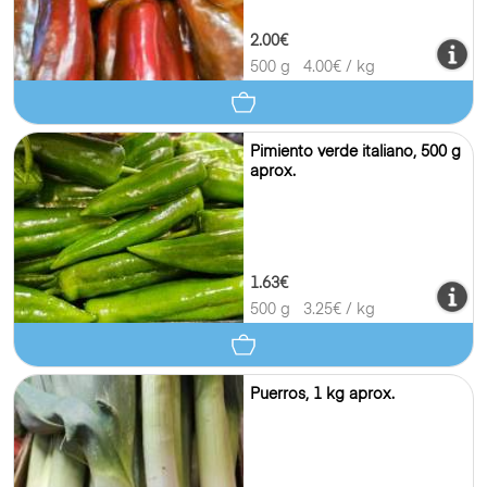
2.00€
500 g
4.00
€ / kg
Pimiento verde italiano, 500 g
aprox.
1.63€
500 g
3.25
€ / kg
Puerros, 1 kg aprox.