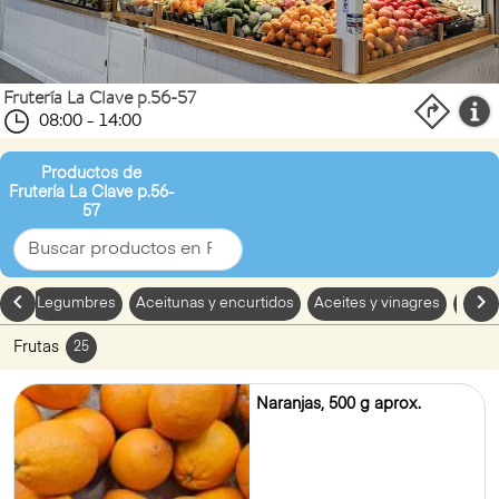
Frutería La Clave p.56-57
08:00 - 14:00
Productos de
Frutería La Clave p.56-
57
chevron_left
chevron_
zas
Legumbres
Aceitunas y encurtidos
Aceites y vinagres
Huev
Frutas
25
Naranjas, 500 g aprox.