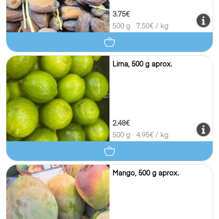
3.75€
500 g
7.50
€ / kg
Lima, 500 g aprox.
2.48€
500 g
4.95
€ / kg
Mango, 500 g aprox.