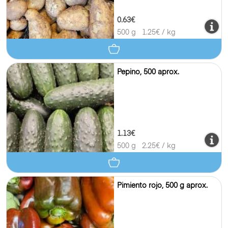
0.63€
500 g
1.25
€ / kg
Pepino, 500 aprox.
1.13€
500 g
2.25
€ / kg
Pimiento rojo, 500 g aprox.