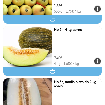
1.88€
500 g
3.75
€ / kg
Melón, 4 kg aprox.
7.40€
4 kg
1.85
€ / kg
Melón, media pieza de 2 kg
aprox.