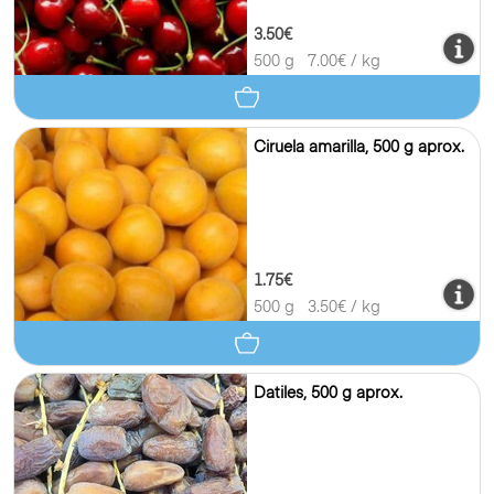
3.50€
500 g
7.00
€ / kg
Ciruela amarilla, 500 g aprox.
1.75€
500 g
3.50
€ / kg
Datiles, 500 g aprox.