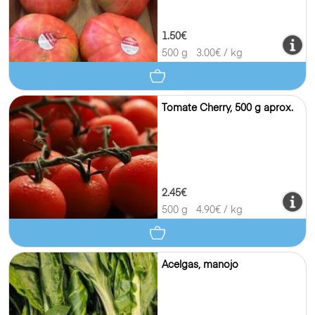
1.50€
500 g
3.00
€ / kg
Tomate Cherry, 500 g aprox.
2.45€
500 g
4.90
€ / kg
Acelgas, manojo