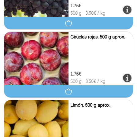
1.75€
500 g
3.50
€ / kg
Ciruelas rojas, 500 g aprox.
1.75€
500 g
3.50
€ / kg
Limón, 500 g aprox.