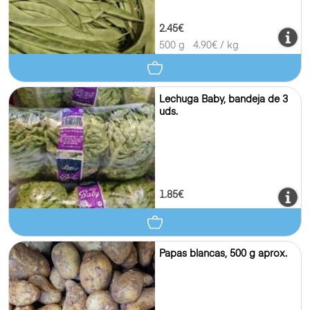
2.45€
500 g
4.90
€ / kg
Lechuga Baby, bandeja de 3
uds.
1.85€
Papas blancas, 500 g aprox.