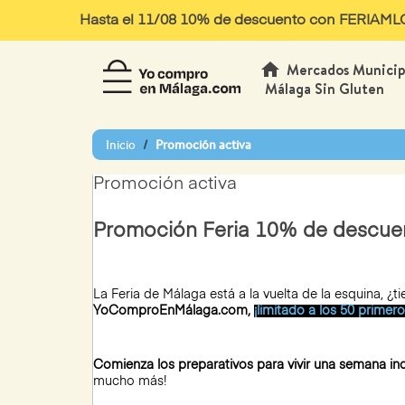
Hasta el 11/08 10% de descuento con FERIAMLG10
home
Mercados Municip
Málaga Sin Gluten
Inicio
Promoción activa
Promoción activa
Promoción Feria 10% de descuent
La Feria de Málaga está a la vuelta de la esquina, 
YoComproEnMálaga.com,
¡limitado a los 50 primer
Comienza los preparativos para vivir una semana inc
mucho más!