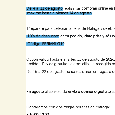
Del 4 al 11 de agosto
realiza tus
compras online en 
¡máximo hasta el viernes 14 de agosto!
¡Prepárate para celebrar la Feria de Málaga y celeb
10% de descuento
en tu pedido, ¡date prisa y sé un
Código: FERIAMLG10
Cupón válido hasta el martes 11 de agosto de 2026,
pedidos
.
Envíos gratuitos a domicilio. La recogida e
Del 15 al 22 de agosto no se realizarán entregas a do
---------------------------------------------------------
---------------------------------------------------------
En
agosto
el servicio de
envío a domicilio gratuito
se
Contaremos con dos franjas horarias de entrega: