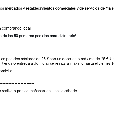
los mercados y establecimientos comerciales y de servicios de Mál
ra comprando local!
o de los 50 primeros pedidos para disfrutarlo!
en pedidos mínimos de 25 € con un descuento máximo de 25 €. Un ú
n tienda o entrega a domicilio se realizará máximo hasta el viernes 
micilio.
---------------------------------------------------------------------------
-----------------------
 realizará
por las mañanas
, de lunes a sábado.