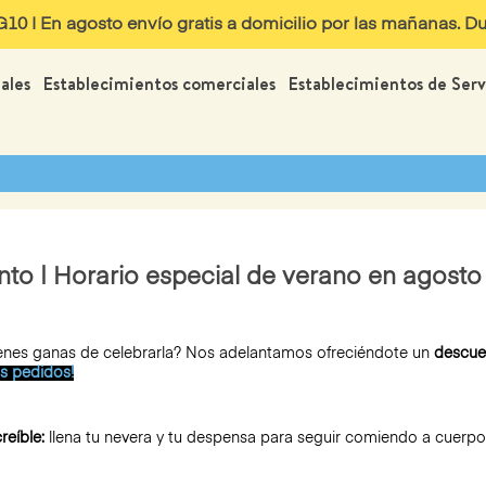
 | En agosto envío gratis a domicilio por las mañanas. Dur
ales
Establecimientos comerciales
Establecimientos de Serv
o | Horario especial de verano en agosto 
¿tienes ganas de celebrarla? Nos adelantamos ofreciéndote un
descue
os pedidos!
reíble:
llena tu nevera y tu despensa para seguir comiendo a cuerpo de