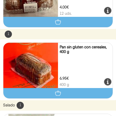
4.00€
12 uds.
1
Pan sin gluten con cereales,
400 g
6.95€
400 g
Salado
1