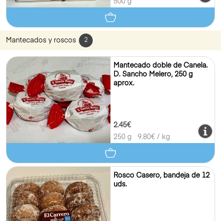
500 g
Mantecados y roscos
2
Mantecado doble de Canela.
D. Sancho Melero, 250 g
aprox.
2.45€
250 g
9.80
€ / kg
Rosco Casero, bandeja de 12
uds.