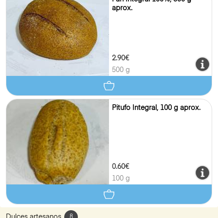
aprox.
2.90€
500 g
Pitufo Integral, 100 g aprox.
0.60€
100 g
Dulces artesanos
8