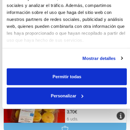
sociales y analizar el tráfico. Además, compartimos
información sobre el uso que haga del sitio web con
Tarta Malagueña, 490 g
nuestros partners de redes sociales, publicidad y análisis
web, quienes pueden combinarla con otra información que
les haya proporcionado o que hayan recopilado a partir del
uso que haya hecho de sus servicios.
10.95€
450 g
Mostrar detalles
Permitir todas
Tortitas locas de Tejero,
bandeja de 6 uds.
Personalizar
3.70€
6 uds.