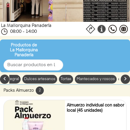
La Mallorquina Panadería
08:00 - 14:00
Productos de
La Mallorquina
Panadería
chevron_left
chevron_
an integral
Dulces artesanos
Tortas
Mantecados y roscos
Sa
Packs Almuerzo
2
Almuerzo individual con sabor
local (45 unidades)