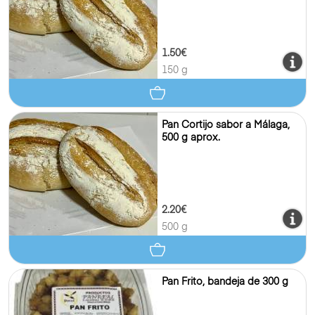
1.50€
150 g
Pan Cortijo sabor a Málaga,
500 g aprox.
2.20€
500 g
Pan Frito, bandeja de 300 g