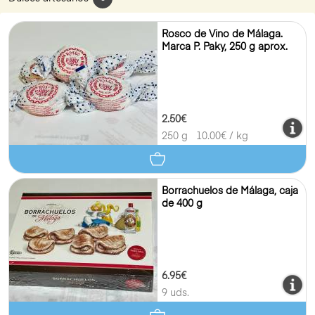
Rosco de Vino de Málaga.
Marca P. Paky, 250 g aprox.
2.50€
250 g
10.00
€ / kg
Borrachuelos de Málaga, caja
de 400 g
6.95€
9 uds.