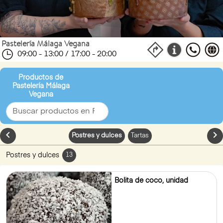
Pastelería Málaga Vegana
09:00 - 13:00 / 17:00 - 20:00
Productos de
Pastelería Málaga
Vegana
chevron_left
chevron_
Postres y dulces
Tartas
Postres y dulces
13
Bolita de coco, unidad