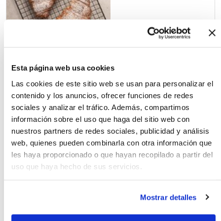
4.00€
Esta página web usa cookies
Loca, 200 g aprox.
Las cookies de este sitio web se usan para personalizar el
contenido y los anuncios, ofrecer funciones de redes
sociales y analizar el tráfico. Además, compartimos
información sobre el uso que haga del sitio web con
3.80€
nuestros partners de redes sociales, publicidad y análisis
1
web, quienes pueden combinarla con otra información que
les haya proporcionado o que hayan recopilado a partir del
Pantera Rosa, unidad
uso que haya hecho de sus servicios.
Mostrar detalles