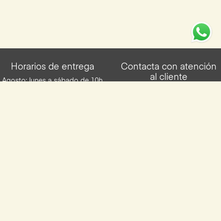
Horarios de entrega
Contacta con atención
al cliente
Agosto: lunes a sábado de 10h
a 14:00h repartidas en dos
951878000
franjas horarias. Resto del año:
lunes a viernes de 10h a 14h y
info@yocomproenmalaga.com
de 16h a 20h. Los sábados de
10h a 14h. Entregas en franjas
de 2h.
Descarga la App de Yocomproenmalaga
Disponilbe para iOS y Android