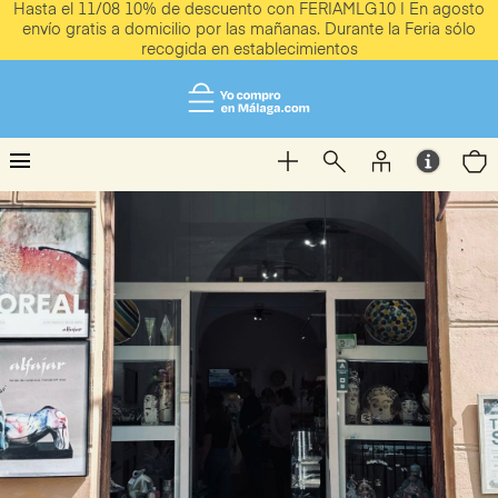
Hasta el 11/08 10% de descuento con FERIAMLG10 | En agosto
envío gratis a domicilio por las mañanas. Durante la Feria sólo
recogida en establecimientos
menu