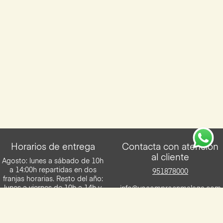
Horarios de entrega
Contacta con atención
al cliente
Agosto: lunes a sábado de 10h
a 14:00h repartidas en dos
951878000
franjas horarias. Resto del año:
lunes a viernes de 10h a 14h y
info@yocomproenmalaga.com
de 16h a 20h. Los sábados de
10h a 14h. Entregas en franjas
de 2h.