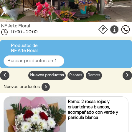
NF Arte Floral
10:00 - 20:00
Productos de
NF Arte Floral
chevron_left
chevron_
Nuevos productos
Plantas
Ramos
Nuevos productos
6
Ramo: 2 rosas rojas y
crisantelmos blancos,
acompañado con verde y
panicula blanca