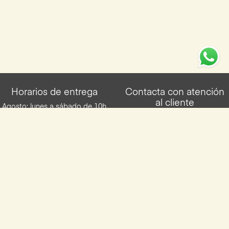
Horarios de entrega
Contacta con atención
al cliente
Agosto: lunes a sábado de 10h
a 14:00h repartidas en dos
951878000
franjas horarias. Resto del año:
lunes a viernes de 10h a 14h y
info@yocomproenmalaga.com
de 16h a 20h. Los sábados de
10h a 14h. Entregas en franjas
de 2h.
Descarga la App de Yocomproenmalaga
Disponilbe para iOS y Android