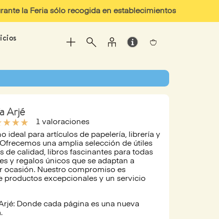
ante la Feria sólo recogida en establecimientos
icios
ía Arjé
ate
star_rate
star_rate
star_rate
1 valoraciones
o ideal para artículos de papelería, librería y
 Ofrecemos una amplia selección de útiles
s de calidad, libros fascinantes para todas
es y regalos únicos que se adaptan a
er ocasión. Nuestro compromiso es
e productos excepcionales y un servicio
 Arjé: Donde cada página es una nueva
.