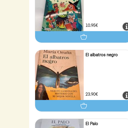
10.95€
El albatros negro
23.90€
El Palo