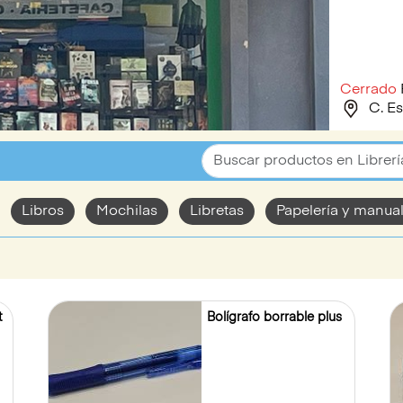
Cerrado
C. Es
Libros
Mochilas
Libretas
Papelería y manua
t
Bolígrafo borrable plus