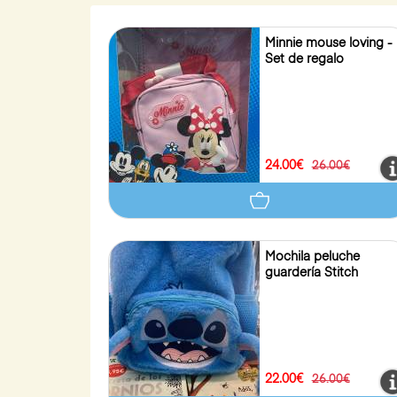
Minnie mouse loving -
Set de regalo
24.00€
26.00€
Mochila peluche
guardería Stitch
22.00€
26.00€