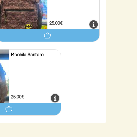
25.00€
Mochila Santoro
25.00€