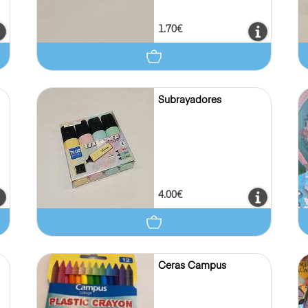
1.70€
Subrayadores
4.00€
Ceras Campus