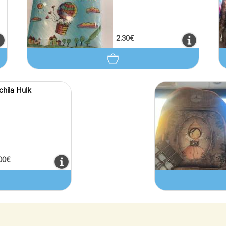
2.30€
hila Hulk
00€