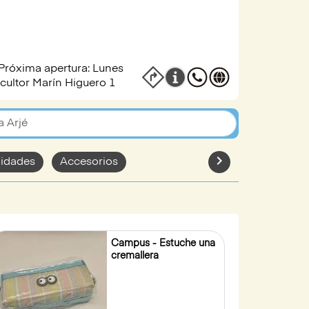
Próxima apertura: Lunes
cultor Marín Higuero 1
chevron_rightt
lidades
Accesorios
Campus - Estuche una
cremallera