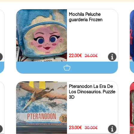
Mochila Peluche
guarderia Frozen
22.00€
26.00€
Pteranodon La Era De
Los Dinosaurios. Puzzle
3D
23.00€
30.00€