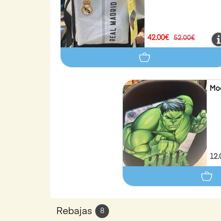
42.00€
52.00€
Moc
12.
Rebajas
8