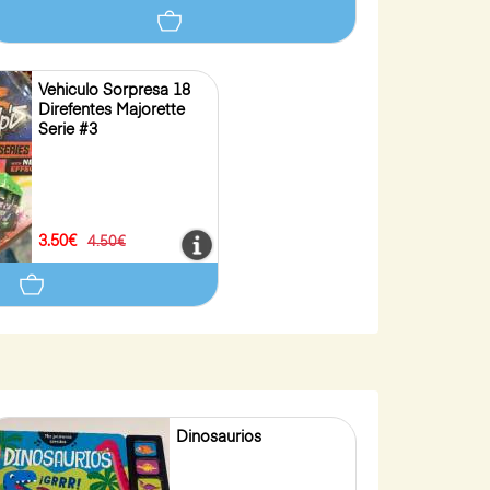
Vehiculo Sorpresa 18
Direfentes Majorette
Serie #3
3.50€
4.50€
Dinosaurios