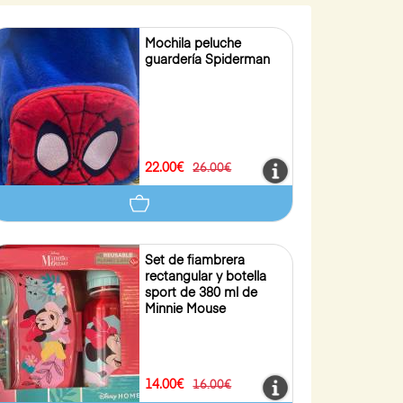
Mochila peluche
guardería Spiderman
22.00€
26.00€
Set de fiambrera
rectangular y botella
sport de 380 ml de
Minnie Mouse
14.00€
16.00€