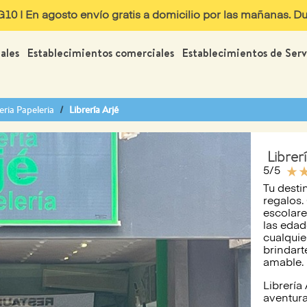
 | En agosto envío gratis a domicilio por las mañanas. Dur
ales
Establecimientos comerciales
Establecimientos de Serv
eria Papeleria
Librería Arjé
Librer
star_rate
star_r
5/5
Tu destin
regalos.
escolare
las edad
cualqui
brindart
amable.
Librería
aventura