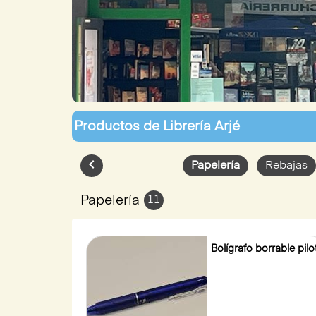
Productos de
Librería Arjé
chevron_left
Papelería
Rebajas
Papelería
11
Bolígrafo borrable pilo