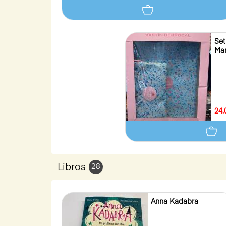
Set
Mar
24.
Libros
28
Anna Kadabra