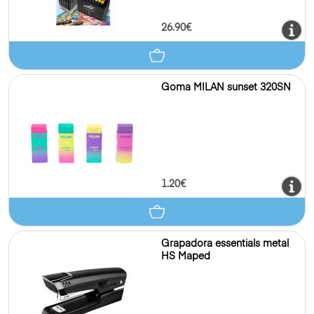
26.90€
Goma MILAN sunset 320SN
1.20€
Grapadora essentials metal
HS Maped