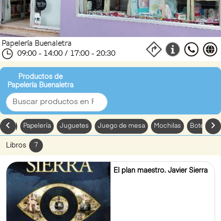
Papelería Buenaletra
09:00 - 14:00 / 17:00 - 20:30
Productos de
Papelería Buenaletra
chevron_left
chevron_
dades
Papelería
Juguetes
Juego de mesa
Mochilas
Botellas t
Libros
7
El plan maestro. Javier Sierra