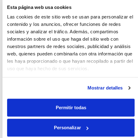
Esta página web usa cookies
Las cookies de este sitio web se usan para personalizar el
0.50€
contenido y los anuncios, ofrecer funciones de redes
sociales y analizar el tráfico. Además, compartimos
información sobre el uso que haga del sitio web con
Bolígrafo Milan p1 touch
nuestros partners de redes sociales, publicidad y análisis
negro
web, quienes pueden combinarla con otra información que
les haya proporcionado o que hayan recopilado a partir del
uso que haya hecho de sus servicios.
0.50€
Mostrar detalles
Permitir todas
Bolígrafo Milan p1 touch rojo
Personalizar