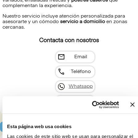
variados, ensaladas frescas y
postres caseros
que
complementan la experiencia.
Nuestro servicio incluye atención personalizada para
asesorarte y un cómodo
servicio a domicilio
en zonas
cercanas.
Contacta con nosotros
mail
Email
call
Teléfono
Whatsapp
Facebook
Esta página web usa cookies
Localización y horarios
Las cookies de este sitio web se usan para personalizar el