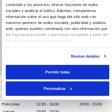
contenido y los anuncios, ofrecer funciones de redes
sociales y analizar el tráfico. Además, compartimos
información sobre el uso que haga del sitio web con
Bramasole
nuestros partners de redes sociales, publicidad y análisis
Pizzería
web, quienes pueden combinarla con otra información que
C. Lope de Rueda
les haya proporcionado o que hayan recopilado a partir del
79. 29190,
Málaga. España
uso que haya hecho de sus servicios.
673228677
Abrir en Google
Mostrar detalles
Maps
Permitir todas
Cerrado
Sábado: 12:30 - 16:00 y 19:30 - 23:30
Personalizar
Lunes
Cerrado
Martes
12:30 - 16:00
19:30 - 23:30
Miércoles
12:30 - 16:00
19:30 - 23:30