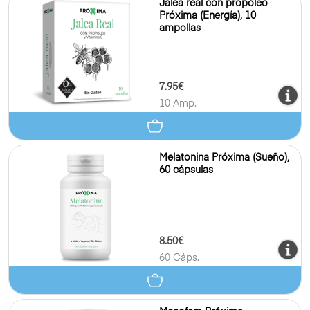
Jalea real con propóleo
Próxima (Energía), 10
ampollas
7.95€
10 Amp.
Melatonina Próxima (Sueño),
60 cápsulas
8.50€
60 Cáps.