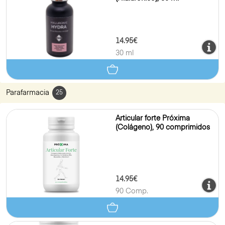
14.95€
30 ml
Parafarmacia
25
Articular forte Próxima
(Colágeno), 90 comprimidos
14.95€
90 Comp.