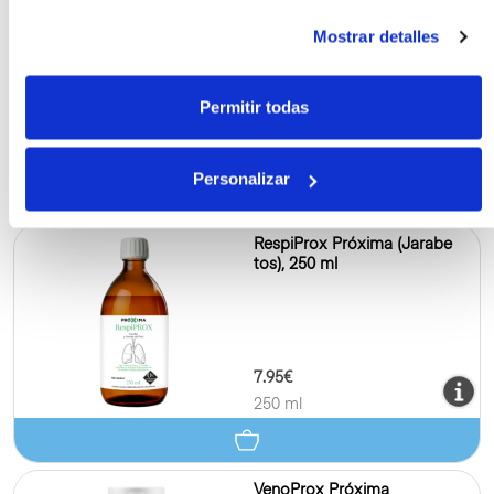
Mostrar detalles
Permitir todas
6.95€
20 ml
Personalizar
RespiProx Próxima (Jarabe
tos), 250 ml
7.95€
250 ml
VenoProx Próxima