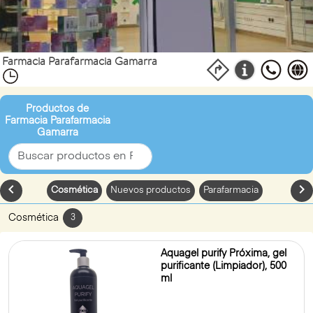
Farmacia Parafarmacia Gamarra
Productos de
Farmacia Parafarmacia
Gamarra
chevron_left
chevron_
Cosmética
Nuevos productos
Parafarmacia
Cosmética
3
Aquagel purify Próxima, gel
purificante (Limpiador), 500
ml