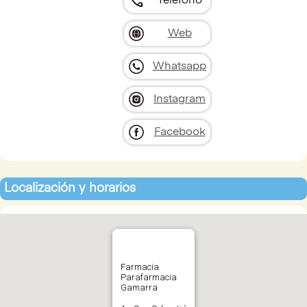
call
Teléfono
Web
Whatsapp
Instagram
Facebook
Localización y horarios
Farmacia
Parafarmacia
Gamarra