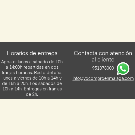
Horarios de entrega
Contacta con atención
al cliente
Agosto: lunes a sábado de 10h
a 14:00h repartidas en dos
951878000
franjas horarias. Resto del año:
lunes a viernes de 10h a 14h y
info@yocomproenmalaga.com
de 16h a 20h. Los sábados de
10h a 14h. Entregas en franjas
de 2h.
Descarga la App de Yocomproenmalaga
Disponilbe para iOS y Android