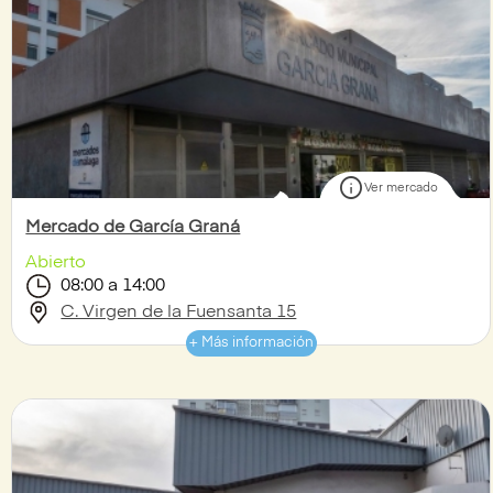
info
Ver mercado
Mercado de García Graná
Abierto
08:00 a 14:00
C. Virgen de la Fuensanta 15
+ Más información