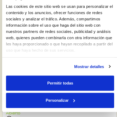
Mercado de Carranque
Las cookies de este sitio web se usan para personalizar el
contenido y los anuncios, ofrecer funciones de redes
Abierto
sociales y analizar el tráfico. Además, compartimos
08:00 a 15:00
información sobre el uso que haga del sitio web con
C. Virgen de la Esperanza 18
nuestros partners de redes sociales, publicidad y análisis
+ Más información
web, quienes pueden combinarla con otra información que
les haya proporcionado o que hayan recopilado a partir del
uso que haya hecho de sus servicios.
Mostrar detalles
Permitir todas
Ver puestos
Personalizar
Mercado de Churriana
Abierto