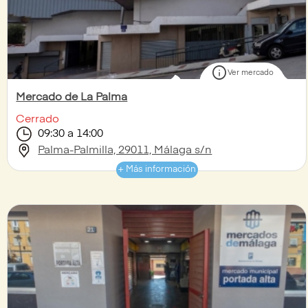
info
Ver mercado
Mercado de La Palma
Cerrado
09:30 a 14:00
Palma-Palmilla, 29011, Málaga s/n
+ Más información