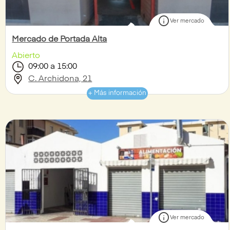
info
Ver mercado
Mercado de Portada Alta
Abierto
09:00 a 15:00
C. Archidona, 21
+ Más información
info
Ver mercado