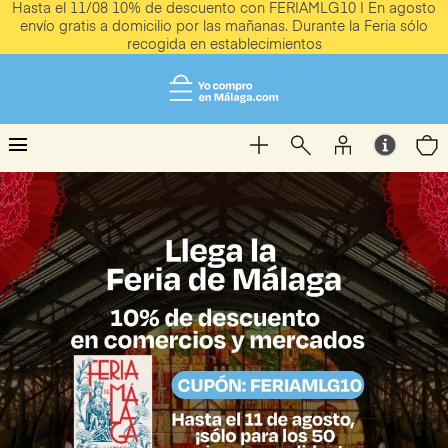
Hasta el 11/08 10% de descuento con FERIAMLG10 | En agosto
envío gratis a domicilio por las mañanas. Durante la Feria sólo
recogida en establecimientos
menu