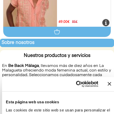
49.00€
85€
Sobre nosotros
Nuestros productos y servicios
En
Be Back Málaga
, llevamos más de diez años en La
Malagueta ofreciendo moda femenina actual, con estilo y
personalidad. Seleccionamos cuidadosamente cada
prenda para ofrecerte un surtido exclusivo con las
últimas tendencias y primeras marcas nacionales e
internacionales.
Encontrarás desde ropa casual hasta opciones más
Esta página web usa cookies
elegantes para ocasiones especiales, además de
complementos que completan tu look. Nuestro servicio
Las cookies de este sitio web se usan para personalizar el
es cercano y personalizado: te asesoramos para que