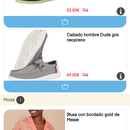
52.50€
75€
Calzado hombre Dude gris
neopreno
69.00€
75€
Moda
1
Blusa con bordado gold de
Meisie