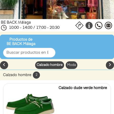
BE BACK Málaga
10:00 - 14:00 / 17:00 - 20:30
Productos de
BE BACK Málaga
chevron_left
chevron_
Calzado hombre
Moda
Calzado hombre
2
Calzado dude verde hombre