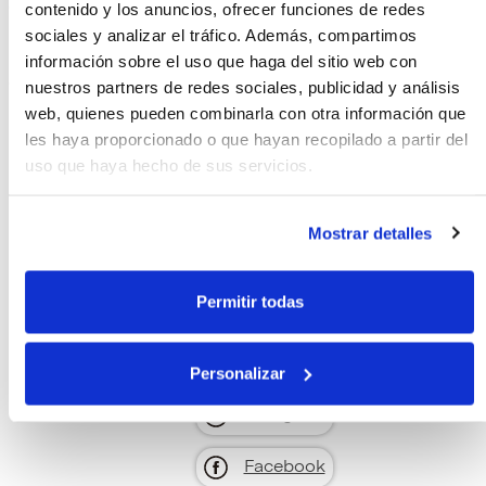
encuentres lo que mejor se adapta a ti, a tu estilo y a tu
contenido y los anuncios, ofrecer funciones de redes
ritmo de vida.
sociales y analizar el tráfico. Además, compartimos
información sobre el uso que haga del sitio web con
En BE BACK by Kika, cuidamos cada detalle para que tu
experiencia de compra sea única. Visítanos y descubre
nuestros partners de redes sociales, publicidad y análisis
una tienda pensada para mujeres con gusto y carácter.
web, quienes pueden combinarla con otra información que
les haya proporcionado o que hayan recopilado a partir del
Contacta con nosotros
uso que haya hecho de sus servicios.
mail
Email
Mostrar detalles
call
Teléfono
Permitir todas
Web
Whatsapp
Personalizar
Instagram
Facebook