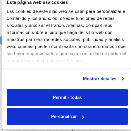
comestibles, porción
6.00€
Smoothie de naranja y frutas
del día
5.50€
300 ml
18.33
€ / l
Sobre nosotros