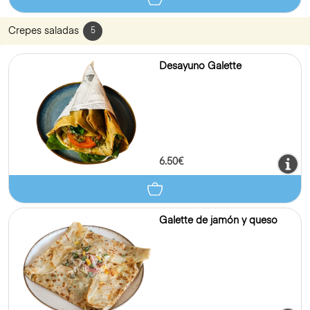
5.50€
Crepe queso de cabra y
manzana
8.00€
Crepes saladas
5
Desayuno Galette