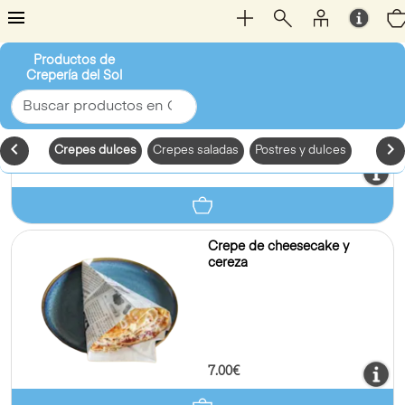
7.00€
Crepe con chocolate y
plátano
7.00€
Crepe con pistacho y pera