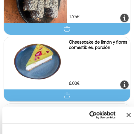
Permitir todas
Personalizar
8.50€
Postres y dulces
3
Barra de proteína con
cacahuetes, unidad
1.75€
Cheesecake de limón y flores