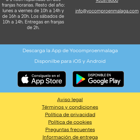
Horarios de entrega
Contacta con atención
al cliente
Agosto: lunes a sábado de 10h
a 14:00h repartidas en dos
951878000
franjas horarias. Resto del año:
lunes a viernes de 10h a 14h y
info@yocomproenmalaga.com
de 16h a 20h. Los sábados de
10h a 14h. Entregas en franjas
de 2h.
Descarga la App de Yocomproenmalaga
Disponilbe para iOS y Android