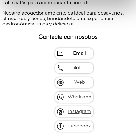
Nuestros productos y servicios
En Crepería del Sol, fusionamos la elegancia de los
crepes franceses con las tradiciones culinarias nórdicas
en un ambiente acogedor en la Costa del Sol.
Utilizando ingredientes locales de alta calidad, ofrecemos
una amplia variedad de delicias para satisfacer todos los
gustos. Nuestros productos incluyen crepes dulces y
salados, elaborados con ingredientes frescos y de alta
calidad. Disfruta de crepes rellenos de frutas, chocolate,
crema, así como opciones saladas con queso, jamón,
vegetales y más.
Además, contamos con una amplia carta de batidos,
cafés y tés para acompañar tu comida.
Nuestro acogedor ambiente es ideal para desayunos,
almuerzos y cenas, brindándote una experiencia
gastronómica única y deliciosa.
Contacta con nosotros