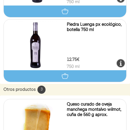
750 ml
Piedra Luenga px ecológico,
botella 750 ml
12.75€
750 ml
Otros productos
3
Queso curado de oveja
manchega montalvo wilmot,
cuña de 560 g aprox.