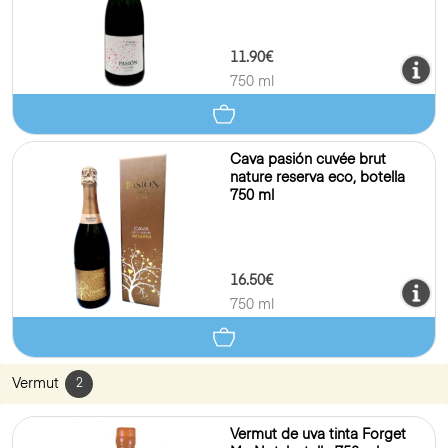
11.90€
750 ml
Cava pasión cuvée brut
nature reserva eco, botella
750 ml
16.50€
750 ml
Vermut
2
Vermut de uva tinta Forget