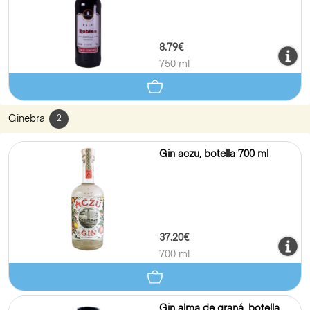
8.79€
750 ml
Ginebra
2
Gin aczu, botella 700 ml
37.20€
700 ml
Gin alma de graná, botella