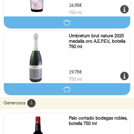
16.95€
750 ml
Umbretum brut nature 2020
medalla oro A.E.P.E.V., botella
750 ml
19.75€
750 ml
Generosos
1
Palo cortado bodegas robles,
botella 750 ml