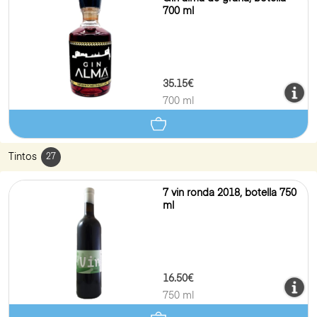
700 ml
35.15€
700 ml
Tintos
27
7 vin ronda 2018, botella 750
ml
16.50€
750 ml