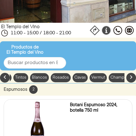
El Templo del Vino
11:00 - 15:00 / 18:00 - 21:00
Productos de
El Templo del Vino
chevron_left
chevron_
nebra
Tintos
Blancos
Rosados
Cavas
Vermut
Champagne
Espumosos
2
Botani Espumoso 2024,
botella 750 ml