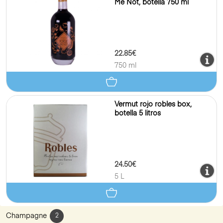
Me Not, botella 750 ml
22.85€
750 ml
Vermut rojo robles box,
botella 5 litros
24.50€
5 L
Champagne
2