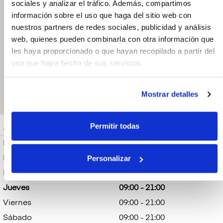
sociales y analizar el tráfico. Además, compartimos
Farmacia Nueva
Esperanza
información sobre el uso que haga del sitio web con
nuestros partners de redes sociales, publicidad y análisis
C. José Iturbi 3.
29010, Málaga.
web, quienes pueden combinarla con otra información que
España
les haya proporcionado o que hayan recopilado a partir del
674129907
uso que haya hecho de sus servicios.
Abrir en Google
Maps
Mostrar detalles
Permitir todas
Abierto
Jueves: 09:00 - 21:00
Lunes
09:00 - 21:00
Personalizar
Martes
09:00 - 21:00
Miércoles
09:00 - 21:00
Jueves
09:00 - 21:00
Viernes
09:00 - 21:00
Sábado
09:00 - 21:00