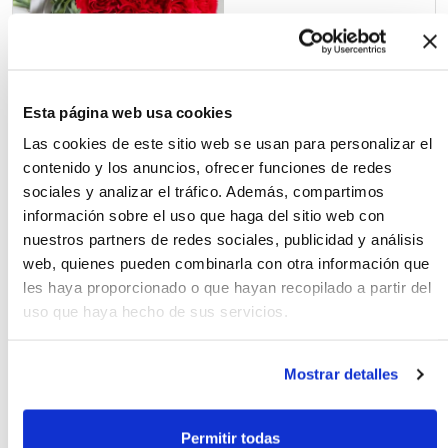
20.00€
24 unidades
1.20
€ / ud.
Esta página web usa cookies
Las cookies de este sitio web se usan para personalizar el
Ramo de Girasoles premium
contenido y los anuncios, ofrecer funciones de redes
sociales y analizar el tráfico. Además, compartimos
información sobre el uso que haga del sitio web con
nuestros partners de redes sociales, publicidad y análisis
web, quienes pueden combinarla con otra información que
les haya proporcionado o que hayan recopilado a partir del
35.00€
uso que haya hecho de sus servicios.
Mostrar detalles
Ramo de Margaritas Variadas
Permitir todas