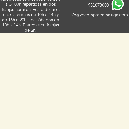
a 14:00h repartidas en dos
951878000
franjas horarias. Resto del año:
lunes a viernes de 10h a 14h y
info@yocomproenmalaga.com
de 16h a 20h. Los sábados de
10h a 14h. Entregas en franjas
de 2h.
Descarga la App de Yocomproenmalaga
Disponilbe para iOS y Android
Aviso legal
Términos y condiciones
Política de privacidad
Política de cookies
Preguntas frecuentes