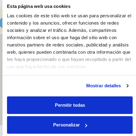
Esta página web usa cookies
Las cookies de este sitio web se usan para personalizar el
Localización y horarios
contenido y los anuncios, ofrecer funciones de redes
sociales y analizar el tráfico. Además, compartimos
información sobre el uso que haga del sitio web con
nuestros partners de redes sociales, publicidad y análisis
web, quienes pueden combinarla con otra información que
MiColchón Sofas &
les haya proporcionado o que hayan recopilado a partir del
Beds - Velázquez
uso que haya hecho de sus servicios.
Av. de Velázquez
66. 29004,
Málaga. España
Mostrar detalles
951555155
Abrir en Google
Maps
Permitir todas
Personalizar
Abierto
Viernes: 10:00 - 13:30 y 17:00 - 20:30