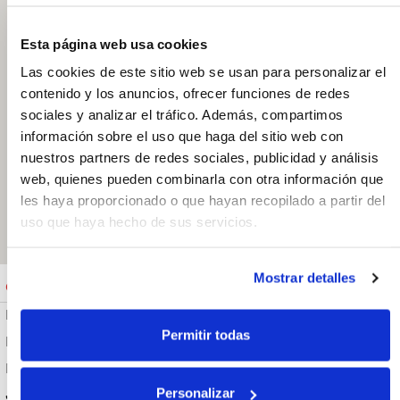
Esta página web usa cookies
Modas Ma&Jo
Las cookies de este sitio web se usan para personalizar el
contenido y los anuncios, ofrecer funciones de redes
C. Ayala 96.
29002, Málaga.
sociales y analizar el tráfico. Además, compartimos
España
información sobre el uso que haga del sitio web con
654516972
nuestros partners de redes sociales, publicidad y análisis
Abrir en Google
web, quienes pueden combinarla con otra información que
Maps
les haya proporcionado o que hayan recopilado a partir del
uso que haya hecho de sus servicios.
Mostrar detalles
Cerrado
Jueves: 10:00 - 14:00 y 17:30 - 20:30
Lunes
10:00 - 14:00
17:30 - 20:30
Permitir todas
Martes
10:00 - 14:00
17:30 - 20:30
Miércoles
10:00 - 14:00
17:30 - 20:30
Personalizar
Jueves
10:00 - 14:00
17:30 - 20:30