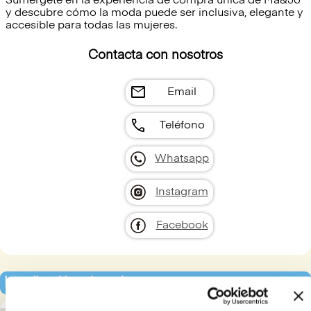
Sumérgete en la experiencia de compra única de Ma&Jo
y descubre cómo la moda puede ser inclusiva, elegante y
accesible para todas las mujeres.
Contacta con nosotros
mail
Email
call
Teléfono
Whatsapp
Instagram
Facebook
Localización y horarios