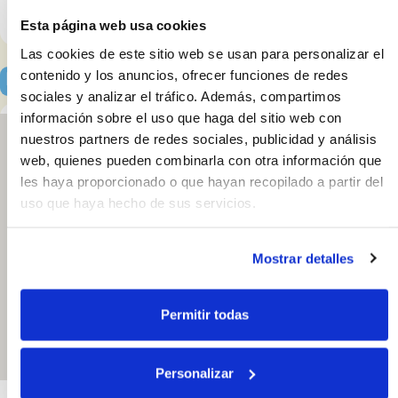
Facebook
Esta página web usa cookies
Las cookies de este sitio web se usan para personalizar el
contenido y los anuncios, ofrecer funciones de redes
Localización y horarios
sociales y analizar el tráfico. Además, compartimos
información sobre el uso que haga del sitio web con
nuestros partners de redes sociales, publicidad y análisis
web, quienes pueden combinarla con otra información que
les haya proporcionado o que hayan recopilado a partir del
Aude Centro
Auditivo
uso que haya hecho de sus servicios.
Av. de los Guindos
29. 29004,
Málaga. España
Mostrar detalles
611414479
Abrir en Google
Permitir todas
Maps
Personalizar