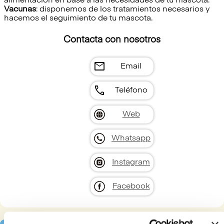
alimentación en base a las necesidades de tu mascota.
Vacunas
: disponemos de los tratamientos necesarios y
hacemos el seguimiento de tu mascota.
Contacta con nosotros
mail
Email
call
Teléfono
Web
Whatsapp
Instagram
Facebook