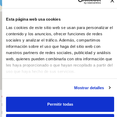
Localización y horarios
Esta página web usa cookies
Las cookies de este sitio web se usan para personalizar el
Clínica veterinaria
contenido y los anuncios, ofrecer funciones de redes
Jardín de la
sociales y analizar el tráfico. Además, compartimos
Abadía
información sobre el uso que haga del sitio web con
C. Río Rocío 1.
29002, Málaga.
nuestros partners de redes sociales, publicidad y análisis
España
web, quienes pueden combinarla con otra información que
952320443
les haya proporcionado o que hayan recopilado a partir del
uso que haya hecho de sus servicios.
Abrir en Google
Maps
Mostrar detalles
Cerrado
Jueves: 10:00 - 20:00
Permitir todas
Lunes
10:00 - 20:00
Martes
10:00 - 20:00