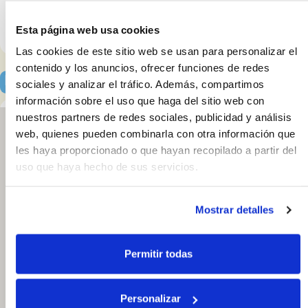
Instagram
Esta página web usa cookies
Las cookies de este sitio web se usan para personalizar el
contenido y los anuncios, ofrecer funciones de redes
Localización y horarios
sociales y analizar el tráfico. Además, compartimos
información sobre el uso que haga del sitio web con
nuestros partners de redes sociales, publicidad y análisis
web, quienes pueden combinarla con otra información que
les haya proporcionado o que hayan recopilado a partir del
El escaparate
uso que haya hecho de sus servicios.
C. Cristo de la
Epidemia 68.
29013, Málaga.
Mostrar detalles
España
722889433
Permitir todas
Abrir en Google
Maps
Personalizar