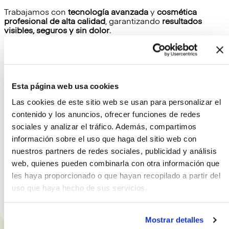
Trabajamos con
tecnología avanzada
y
cosmética
profesional de alta calidad
, garantizando
resultados
visibles, seguros y sin dolor
.
Nuestro equipo te acompaña con un
asesoramiento
cercano y experto
, creando un ambiente relajante en el
que podrás desconectar del estrés y reconectar contigo
misma.
Esta página web usa cookies
Contacta con nosotros
Las cookies de este sitio web se usan para personalizar el
contenido y los anuncios, ofrecer funciones de redes
mail
Email
sociales y analizar el tráfico. Además, compartimos
información sobre el uso que haga del sitio web con
call
Teléfono
nuestros partners de redes sociales, publicidad y análisis
web, quienes pueden combinarla con otra información que
Whatsapp
les haya proporcionado o que hayan recopilado a partir del
uso que haya hecho de sus servicios.
Instagram
Mostrar detalles