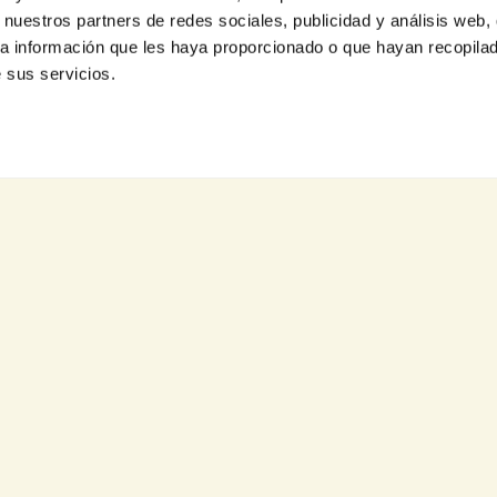
 nuestros partners de redes sociales, publicidad y análisis web,
a información que les haya proporcionado o que hayan recopilado
 sus servicios.
ga
Contacta
en dos franjas horarias. Resto
20h. Los sábados de 10h a 14h.
info
2h.
Descarga la App de Yocomproenmalaga