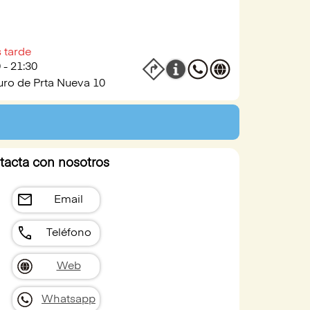
 tarde
 - 21:30
uro de Prta Nueva 10
tacta con nosotros
mail
Email
call
Teléfono
Web
Whatsapp