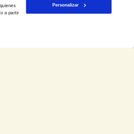
Personalizar
 quienes
 a partir
 con atención al cliente
951878000
@yocomproenmalaga.com