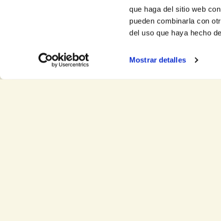
que haga del sitio web con
pueden combinarla con otr
del uso que haya hecho de
Mostrar detalles
Horarios de entre
Agosto: lunes a sábado de 10h a 14:00h repartidas 
del año: lunes a viernes de 10h a 14h y de 16h a 
Entregas en franjas de 