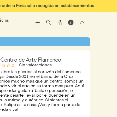
ante la Feria sólo recogida en establecimientos
icios
é Centro de Arte Flamenco
line
star_outline
star_outline
star_outline
Sin valoraciones
e abre las puertas al corazón del flamenco
a. Desde 2001, en el barrio de la Cruz
somos mucho más que un centro: somos un
nde vivir el arte en su forma más pura. Aquí
prender guitarra, baile o percusión, o
nte dejarte llevar por el duende en un
ulo íntimo y auténtico. Si sientes el
, Kelipé es tu casa. ¡Ven y forma parte de
enda viva!