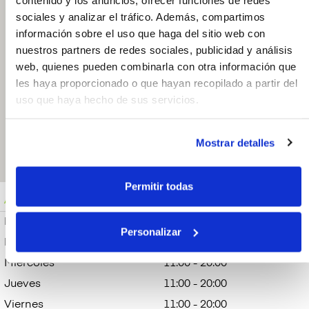
sociales y analizar el tráfico. Además, compartimos
Tattoo Xicodeli
información sobre el uso que haga del sitio web con
nuestros partners de redes sociales, publicidad y análisis
Pl. de Uncibay 3.
29008, Málaga.
web, quienes pueden combinarla con otra información que
España
les haya proporcionado o que hayan recopilado a partir del
614202470
uso que haya hecho de sus servicios.
Abrir en Google
Maps
Mostrar detalles
Permitir todas
Abierto
Sábado: 11:00 - 20:00
Lunes
11:00 - 20:00
Personalizar
Martes
11:00 - 20:00
Miércoles
11:00 - 20:00
Jueves
11:00 - 20:00
Viernes
11:00 - 20:00