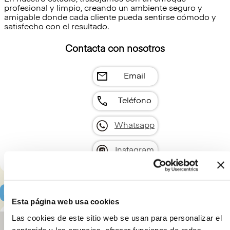
profesional y limpio, creando un ambiente seguro y
amigable donde cada cliente pueda sentirse cómodo y
satisfecho con el resultado.
Contacta con nosotros
mail
Email
call
Teléfono
Whatsapp
Instagram
Localización y horarios
Esta página web usa cookies
Las cookies de este sitio web se usan para personalizar el
contenido y los anuncios, ofrecer funciones de redes