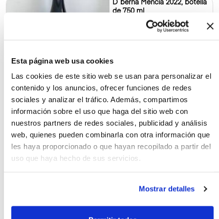
D´berna Mencía 2022, botella
de 750 ml
Esta página web usa cookies
9.80€
750 ml
13.06
€ / l
Las cookies de este sitio web se usan para personalizar el
contenido y los anuncios, ofrecer funciones de redes
sociales y analizar el tráfico. Además, compartimos
información sobre el uso que haga del sitio web con
Ladairo 2022, botella de 750
ml
nuestros partners de redes sociales, publicidad y análisis
web, quienes pueden combinarla con otra información que
les haya proporcionado o que hayan recopilado a partir del
uso que haya hecho de sus servicios.
9.80€
750 ml
13.07
€ / l
Mostrar detalles