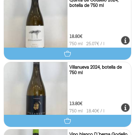
Quinta de Couselo 2024,
botella de 750 ml
18.80€
750 ml
25.07
€ / l
Villanueva 2024, botella de
750 ml
13.80€
750 ml
18.40
€ / l
Vino blanco D´berna Godello