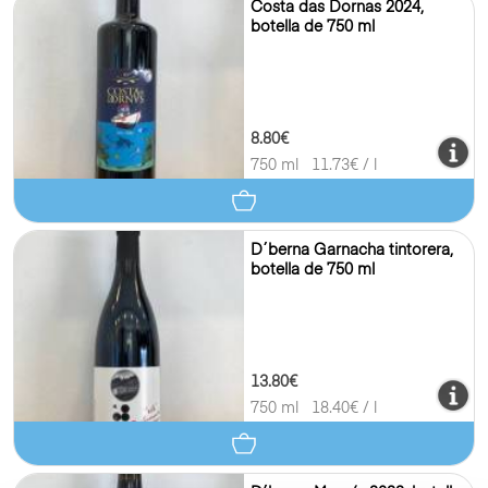
Costa das Dornas 2024,
botella de 750 ml
8.80€
750 ml
11.73
€ / l
D´berna Garnacha tintorera,
botella de 750 ml
13.80€
750 ml
18.40
€ / l