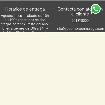
Horarios de entrega
Contacta con atención
al cliente
Agosto: lunes a sábado de 10h
a 14:00h repartidas en dos
951878000
franjas horarias. Resto del año:
lunes a viernes de 10h a 14h y
info@yocomproenmalaga.com
de 16h a 20h. Los sábados de
10h a 14h. Entregas en franjas
de 2h.
Descarga la App de Yocomproenmalaga
Disponilbe para iOS y Android
Aviso legal
Términos y condiciones