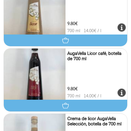
9.80€
700 ml
14.00
€ / l
AugaVella Licor café, botella
de 700 ml
9.80€
700 ml
14.00
€ / l
Crema de licor AugaVella
Selección, botella de 700 ml