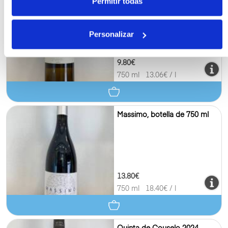
Permitir todas
Ladairo blanco, botella de
750 ml
Personalizar
9.80€
750 ml
13.06
€ / l
Massimo, botella de 750 ml
13.80€
750 ml
18.40
€ / l