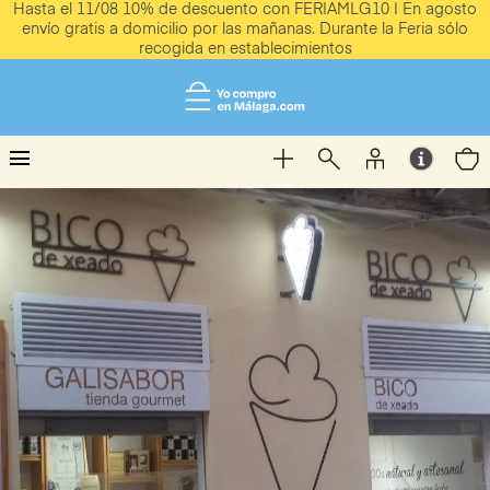
Hasta el 11/08 10% de descuento con FERIAMLG10 | En agosto
envío gratis a domicilio por las mañanas. Durante la Feria sólo
recogida en establecimientos
menu