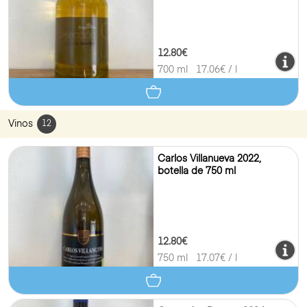
12.80€
700 ml
17.06
€ / l
Vinos
12
Carlos Villanueva 2022,
botella de 750 ml
12.80€
750 ml
17.07
€ / l