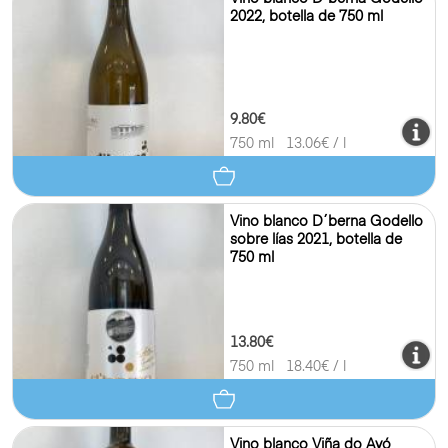
2022, botella de 750 ml
9.80€
750 ml
13.06
€ / l
Vino blanco D´berna Godello
sobre lías 2021, botella de
750 ml
13.80€
750 ml
18.40
€ / l
Vino blanco Viña do Avó