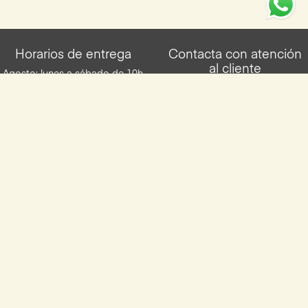
Horarios de entrega
Contacta con atención
al cliente
Agosto: lunes a sábado de 10h
a 14:00h repartidas en dos
951878000
franjas horarias. Resto del año:
lunes a viernes de 10h a 14h y
info@yocomproenmalaga.com
de 16h a 20h. Los sábados de
10h a 14h. Entregas en franjas
de 2h.
Descarga la App de Yocomproenmalaga
Disponilbe para iOS y Android
Aviso legal