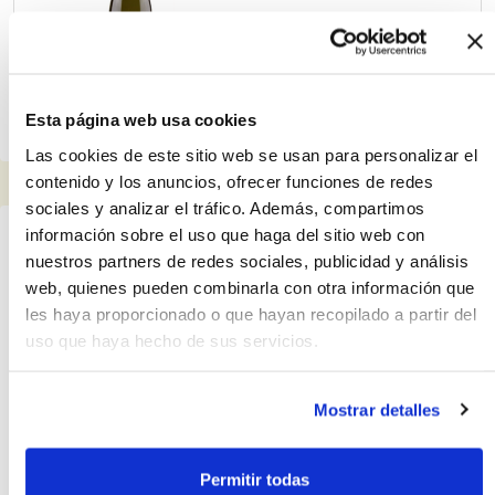
7.90€
750 ml
Esta página web usa cookies
Las cookies de este sitio web se usan para personalizar el
contenido y los anuncios, ofrecer funciones de redes
Rosados
2
sociales y analizar el tráfico. Además, compartimos
información sobre el uso que haga del sitio web con
Anayón Rosado Garnacha 6
nuestros partners de redes sociales, publicidad y análisis
meses en barricas, botella de
750 ml
web, quienes pueden combinarla con otra información que
les haya proporcionado o que hayan recopilado a partir del
uso que haya hecho de sus servicios.
16.50€
750 ml
Mostrar detalles
Permitir todas
Idrias Rosado, botella de 750