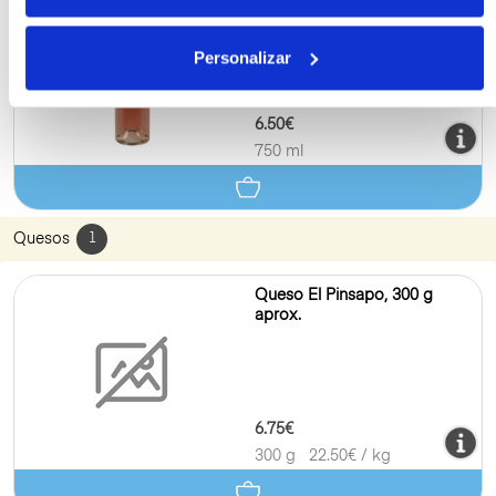
ml
Personalizar
6.50€
750 ml
Quesos
1
Queso El Pinsapo, 300 g
aprox.
6.75€
300 g
22.50
€ / kg