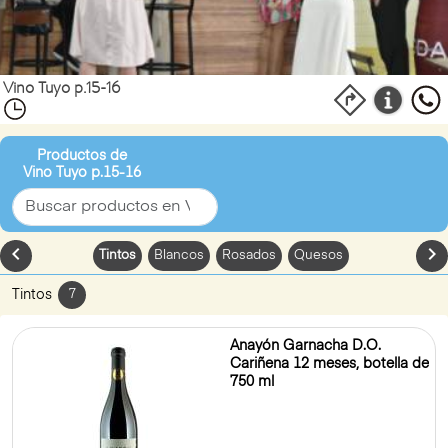
Vino Tuyo p.15-16
Productos de
Vino Tuyo p.15-16
chevron_left
chevron_
Tintos
Blancos
Rosados
Quesos
Tintos
7
Anayón Garnacha D.O.
Cariñena 12 meses, botella de
750 ml