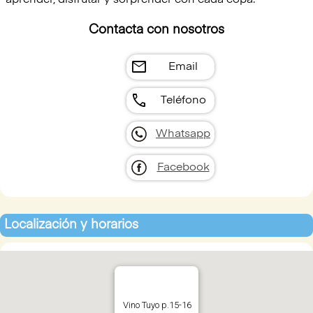
aprender, disfrutar y sorprender con cada copa.
Contacta con nosotros
mail
Email
call
Teléfono
Whatsapp
Facebook
Localización y horarios
Vino Tuyo p.15-16