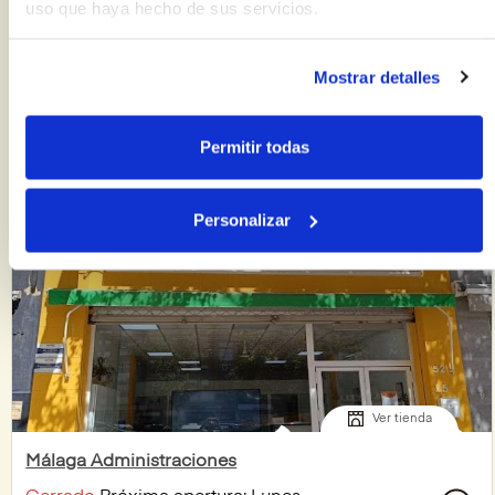
uso que haya hecho de sus servicios.
Grandfils Abogados
Cerrado
Próxima apertura: Lunes
Mostrar detalles
Permitir todas
+ Más información
Personalizar
Ver tienda
Málaga Administraciones