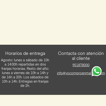
Horarios de entrega
Contacta con atención
al cliente
Agosto: lunes a sábado de 10h
a 14:00h repartidas en dos
951878000
franjas horarias. Resto del año:
lunes a viernes de 10h a 14h y
info@yocomproenmalaga.com
de 16h a 20h. Los sábados de
10h a 14h. Entregas en franjas
de 2h.
Descarga la App de Yocomproenmalaga