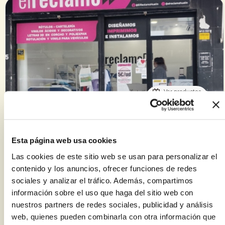
Ver productos
El reclamo
Cerrado
Próxima apertura: Martes
08:00 a 15:00 y de 17:00 a 20:00
Esta página web usa cookies
Las cookies de este sitio web se usan para personalizar el
contenido y los anuncios, ofrecer funciones de redes
+ Más información
sociales y analizar el tráfico. Además, compartimos
información sobre el uso que haga del sitio web con
nuestros partners de redes sociales, publicidad y análisis
web, quienes pueden combinarla con otra información que